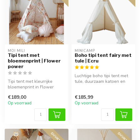
MOI MILI
MINICAMP
Tipi tent met
Boho tipi tent fairy met
bloemenprint | Flower
tule | Ecru
power
Luchtige boho tipi tent met
Tipi tent met kleurrijke
tule, duurzaam katoen en
bloemenprint in Flower
stevige espenhouten palen.
Power. Perfect voor spelen,
...
€189,00
€185,99
leze...
Op voorraad
Op voorraad
DUURZAAM
DUURZAAM