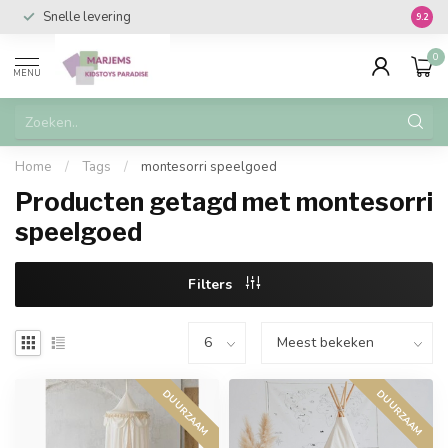
Snelle levering
Vanaf 
9.2
0
MENU
Home
/
Tags
/
montesorri speelgoed
Producten getagd met montesorri
speelgoed
Filters
DUURZAAM
DUURZAAM