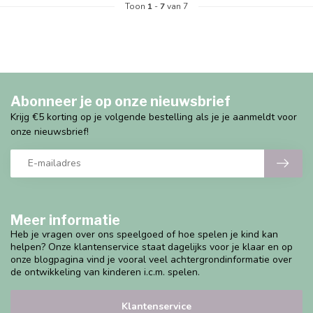
Toon
1
-
7
van 7
Abonneer je op onze nieuwsbrief
Krijg €5 korting op je volgende bestelling als je je aanmeldt voor
onze nieuwsbrief!
Meer informatie
Heb je vragen over ons speelgoed of hoe spelen je kind kan
helpen? Onze klantenservice staat dagelijks voor je klaar en op
onze blogpagina vind je vooral veel achtergrondinformatie over
de ontwikkeling van kinderen i.c.m. spelen.
Klantenservice