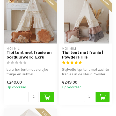
MOI MILI
MOI MILI
Tipi tent met franje en
Tipi tent met franje |
borduurwerk | Ecru
Powder Frills
Ecru tipi tent met sierlijke
Stijlvolle tipi tent met zachte
franje en subtiel
franjes in de kleur Powder
borduurwerk. Creëert een
Frills. Perfect voor ...
€249,00
€249,00
knusse, ...
Op voorraad
Op voorraad