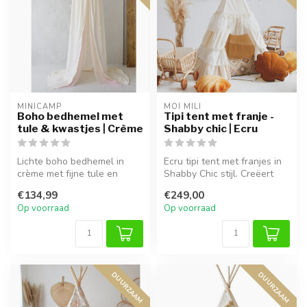
MINICAMP
MOI MILI
Boho bedhemel met
Tipi tent met franje -
tule & kwastjes | Crème
Shabby chic | Ecru
Lichte boho bedhemel in
Ecru tipi tent met franjes in
crème met fijne tule en
Shabby Chic stijl. Creëert
kwastjes. Creëer een
een knusse en speelse s...
€134,99
€249,00
dromerige s...
Op voorraad
Op voorraad
DUURZAAM
DUURZAAM