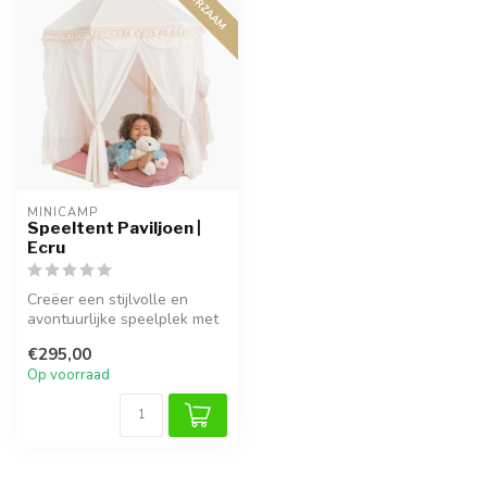
DUURZAAM
MINICAMP
Speeltent Paviljoen |
Ecru
Creëer een stijlvolle en
avontuurlijke speelplek met
deze duurzame paviljoen, e...
€295,00
Op voorraad