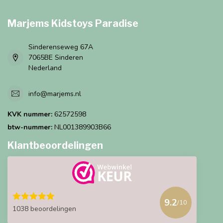
Marjems Kidstoys Paradise
Sinderenseweg 67A
7065BE Sinderen
Nederland
info@marjems.nl
KVK nummer:
62572598
btw-nummer:
NL001389903B66
Klantbeoordelingen
9.2
/10
1038 beoordelingen