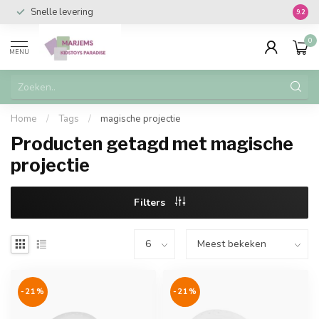
Snelle levering
Vanaf 
9.2
0
MENU
Home
/
Tags
/
magische projectie
Producten getagd met magische
projectie
Filters
-21%
-21%