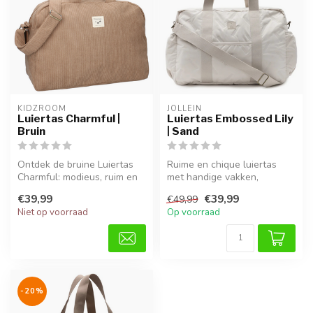
KIDZROOM
JOLLEIN
Luiertas Charmful |
Luiertas Embossed Lily
Bruin
| Sand
Ontdek de bruine Luiertas
Ruime en chique luiertas
Charmful: modieus, ruim en
met handige vakken,
comfortabel voor elke
verstelbare schouderband
€39,99
€39,99
€49,99
ouder...
en eenvoud...
Niet op voorraad
Op voorraad
-20%