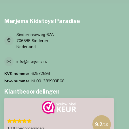
Marjems Kidstoys Paradise
Sinderenseweg 67A
7065BE Sinderen
Nederland
info@marjems.nl
KVK nummer:
62572598
btw-nummer:
NL001389903B66
Klantbeoordelingen
9.2
/10
1038 beoordelingen