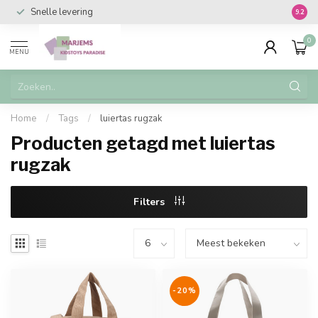
Snelle levering
Vanaf 
9.2
0
MENU
Home
/
Tags
/
luiertas rugzak
Producten getagd met luiertas
rugzak
Filters
-20%