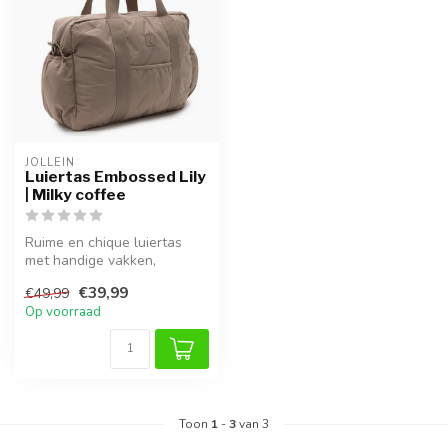
JOLLEIN
Luiertas Embossed Lily
| Milky coffee
Ruime en chique luiertas
met handige vakken,
verstelbare schouderband
€39,99
€49,99
en eenvoud...
Op voorraad
Toon
1
-
3
van 3