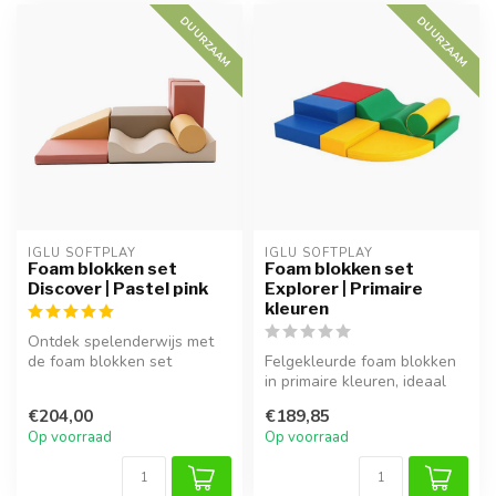
DUURZAAM
DUURZAAM
IGLU SOFTPLAY
IGLU SOFTPLAY
Foam blokken set
Foam blokken set
Discover | Pastel pink
Explorer | Primaire
kleuren
Ontdek spelenderwijs met
de foam blokken set
Felgekleurde foam blokken
Discover in pastel pink.
in primaire kleuren, ideaal
Zacht, vei...
voor actief spel en het st...
€204,00
€189,85
Op voorraad
Op voorraad