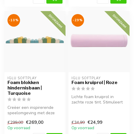
DUURZAAM
DUURZAAM
-10%
-29%
IGLU SOFTPLAY
IGLU SOFTPLAY
Foam blokken
Foam kruiprol | Roze
hindernisbaan |
Turquoise
Lichte foam kruiprol in
zachte roze tint. Stimuleert
Creëer een inspirerende
balans, beweging en
speelomgeving met deze
ontdekk...
pastel turquoise foam
€269,00
€24,99
€299,00
€34,99
blokken. ...
Op voorraad
Op voorraad