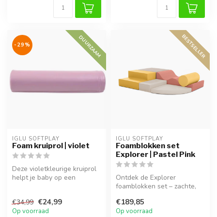
BESTSELLER
DUURZAAM
-29%
IGLU SOFTPLAY
IGLU SOFTPLAY
Foam kruiprol | violet
Foamblokken set
Explorer | Pastel Pink
Deze violetkleurige kruiprol
helpt je baby op een
Ontdek de Explorer
speelse en veilige manier
foamblokken set – zachte,
lere...
veilige blokken voor uren
€24,99
€189,85
€34,99
speelplez...
Op voorraad
Op voorraad