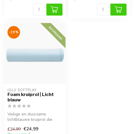
DUURZAAM
-29%
IGLU SOFTPLAY
Foam kruiprol | Licht
blauw
Veilige en duurzame
lichtblauwe kruiprol die
baby’s helpt bij het leren
€24,99
€34,99
rollen e...