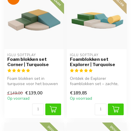
IGLU SOFTPLAY
IGLU SOFTPLAY
Foam blokken set
Foamblokken set
Corner | Turquoise
Explorer | Turquoise
Foam blokken set in
Ontdek de Explorer
turquoise voor het bouwen
foamblokken set – zachte,
van een hoekige
veilige blokken voor uren
€139,00
€189,85
€149,00
speelruimte, ideaa...
speelplez...
Op voorraad
Op voorraad