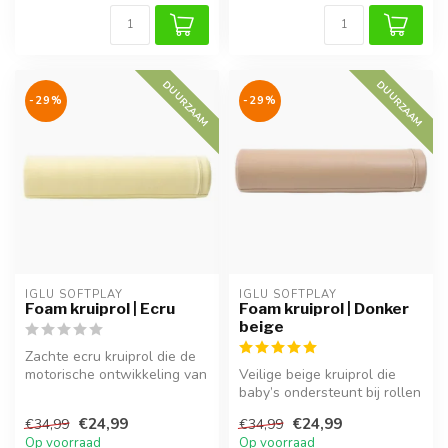
DUURZAAM
DUURZAAM
-29%
-29%
IGLU SOFTPLAY
IGLU SOFTPLAY
Foam kruiprol | Ecru
Foam kruiprol | Donker
beige
Zachte ecru kruiprol die de
motorische ontwikkeling van
Veilige beige kruiprol die
je baby ondersteunt en c...
baby’s ondersteunt bij rollen
en kruipen. Duurzaam en...
€24,99
€24,99
€34,99
€34,99
Op voorraad
Op voorraad