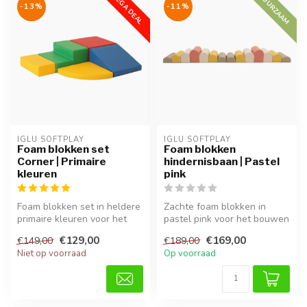
MEGA DEAL
DUURZAAM
-13%
-11%
IGLU SOFTPLAY
IGLU SOFTPLAY
Foam blokken set
Foam blokken
Corner | Primaire
hindernisbaan | Pastel
kleuren
pink
Foam blokken set in heldere
Zachte foam blokken in
primaire kleuren voor het
pastel pink voor het bouwen
bouwen van een hoekige
van hindernisbanen.
€129,00
€169,00
€149,00
€189,00
spe...
Stimuleer...
Niet op voorraad
Op voorraad