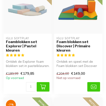
IGLU SOFTPLAY
IGLU SOFTPLAY
Foamblokken set
Foam blokken set
Explorer | Pastel
Discover | Primaire
kleuren
kleuren
Ontdek de Explorer foam
Ontdek en speel met de
blokken set in pastelkleuren.
Foam blokken set Discover
Veilig, zacht en ideaal vo...
in primaire kleuren. Zacht,
€179,85
€149,00
€189,99
€204,00
vei...
Op voorraad
Niet op voorraad
BESTSELLER
DUURZAAM
-7%