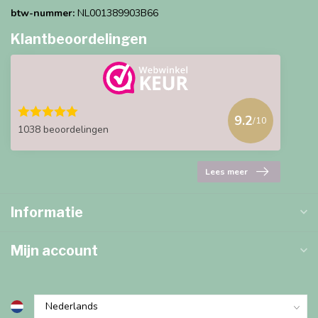
btw-nummer:
NL001389903B66
Klantbeoordelingen
9.2
/10
1038 beoordelingen
Lees meer
Informatie
Mijn account