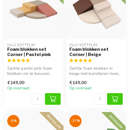
IGLU SOFTPLAY
IGLU SOFTPLAY
Foam blokken set
Foam blokken set
Corner | Pastel pink
Corner | Beige
Zachte pastel pink foam
Zachte foam blokken in
blokken om te bouwen,
beige met kunstleren hoes,
kruipen en klimmen. Goed
makkelijk schoon te maken.
€149,00
€149,00
voor moto...
Ide...
Op voorraad
Op voorraad
BESTSELLER
DUURZAAM
-5%
-27%