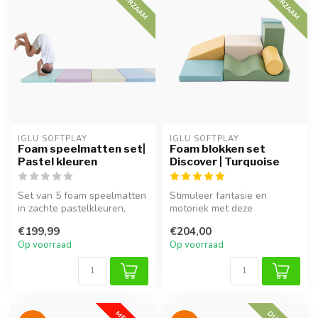
DUURZAAM
DUURZAAM
IGLU SOFTPLAY
IGLU SOFTPLAY
Foam speelmatten set|
Foam blokken set
Pastel kleuren
Discover | Turquoise
Set van 5 foam speelmatten
Stimuleer fantasie en
in zachte pastelkleuren,
motoriek met deze
ideaal voor veilige speelrui...
veelzijdige foam blokken set
€199,99
€204,00
in frisse t...
Op voorraad
Op voorraad