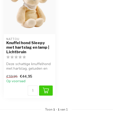
NATTOU
Knuffel hond Sleepy
met hartslag en lamp |
Lichtbruin
Deze schattige knuffelhond
met hartslag, geluiden en
nachtlampje kalmeert je kin...
€44,95
€59,95
Op voorraad
Toon
1
-
1
van 1