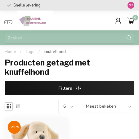
Snelle levering
Vanaf 
9.2
0
MENU
Home
/
Tags
/
knuffelhond
Producten getagd met
knuffelhond
Filters
-25%