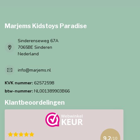
Marjems Kidstoys Paradise
Sinderenseweg 67A
7065BE Sinderen
Nederland
info@marjems.nl
KVK nummer:
62572598
btw-nummer:
NL001389903B66
Klantbeoordelingen
9.2
/10