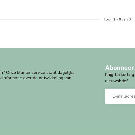
Toon
1
-
0
van 0
Abonneer 
n? Onze klantenservice staat dagelijks
Krijg €5 kortin
ndinformatie over de ontwikkeling van
nieuwsbrief!