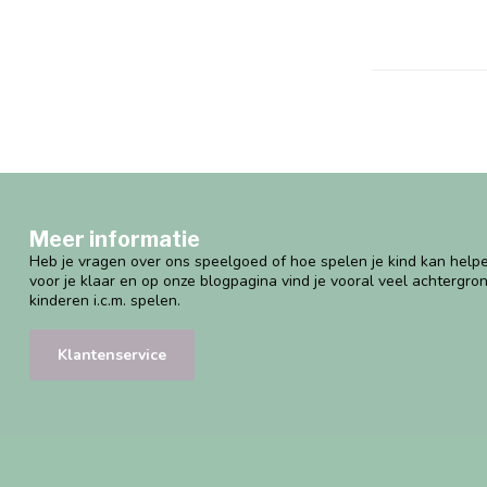
Meer informatie
Heb je vragen over ons speelgoed of hoe spelen je kind kan helpe
voor je klaar en op onze blogpagina vind je vooral veel achtergro
kinderen i.c.m. spelen.
Klantenservice