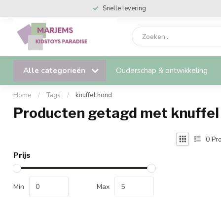
Snelle levering
Alle categorieën
Ouderschap & ontwikkeling
Home
/
Tags
/
knuffel hond
Producten getagd met knuffel
0
Pro
Prijs
Min
Max