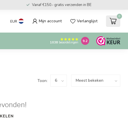
Vanaf €150.- gratis verzenden in BE
0
Mijn account
Verlanglijst
EUR
9.2
1038
beoordelingen
Toon:
evonden!
KELEN