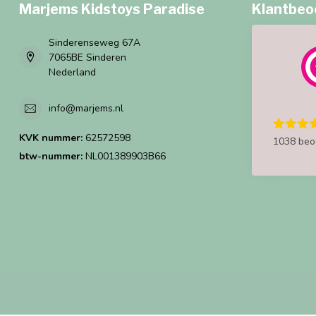
Marjems Kidstoys Paradise
Klantbeo
Sinderenseweg 67A
7065BE Sinderen
Nederland
info@marjems.nl
KVK nummer:
62572598
1038 beo
btw-nummer:
NL001389903B66