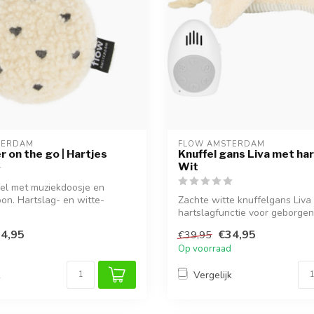
TERDAM
FLOW AMSTERDAM
 on the go | Hartjes
Knuffel gans Liva met har
Wit
fel met muziekdoosje en
oon. Hartslag- en witte-
Zachte witte knuffelgans Liva
hartslagfunctie voor geborgen
en een...
4,95
€34,95
€39,95
Op voorraad
k
Vergelijk