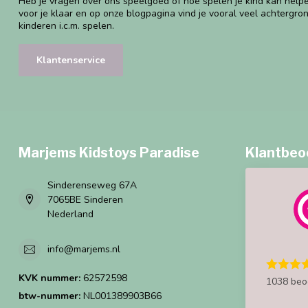
Heb je vragen over ons speelgoed of hoe spelen je kind kan helpe
voor je klaar en op onze blogpagina vind je vooral veel achtergro
kinderen i.c.m. spelen.
Klantenservice
Marjems Kidstoys Paradise
Klantbeo
Sinderenseweg 67A
7065BE Sinderen
Nederland
info@marjems.nl
KVK nummer:
62572598
1038 beo
btw-nummer:
NL001389903B66