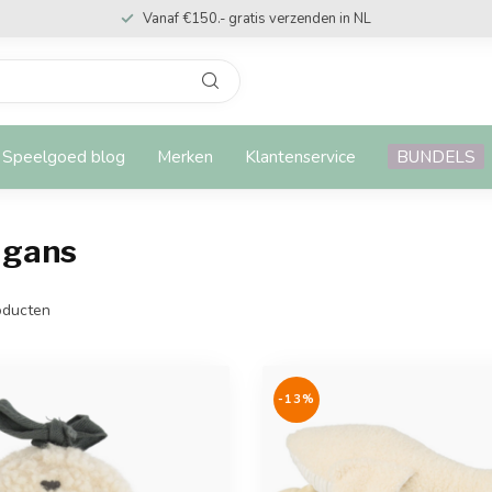
Vanaf €150.- gratis verzenden in NL
Speelgoed blog
Merken
Klantenservice
BUNDELS
 gans
ducten
-13%