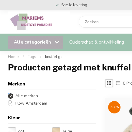
Snelle levering
Alle categorieën
Ouderschap & ontwikkeling
Home
/
Tags
/
knuffel gans
Producten getagd met knuffel
8
Pro
Merken
Alle merken
Flow Amsterdam
-17%
Kleur
Wit
Beige