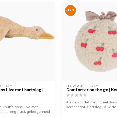
-17%
TERDAM
FLOW AMSTERDAM
ns Liva met hartslag |
Comforter on the go | Ke
Kleine knuffel met muziekdoos
e knuffelgans Liva met
kersenprint. Hartslag- & witte-
ctie brengt rust, geborgenheid
ma...