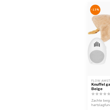
-13%
FLOW AMS
Knuffel ga
Beige
Zachte beig
hartslagfun
en e...