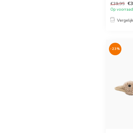
€3
€39,95
Op voorraad
Vergelij
-23%