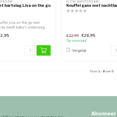
TERDAM
FLOW AMSTERDAM
et hartslag Liva on the go
Knuffel gans met nachtl
uffel Liva on the go met
ctie biedt baby’s onderweg
2,95
€26,95
€32,95
Op voorraad
k
Vergelijk
Toon
1
-
8
van 8
Abonneer 