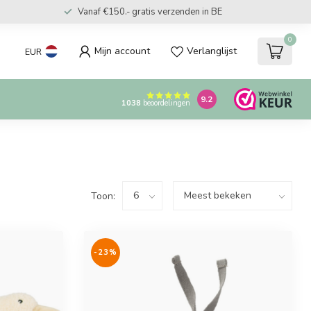
Vanaf €150.- gratis verzenden in BE
0
Mijn account
Verlanglijst
EUR
9.2
1038
beoordelingen
Toon:
-23%