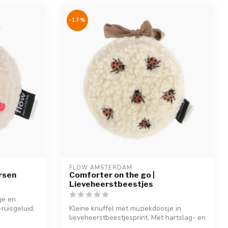
-17%
FLOW AMSTERDAM
rsen
Comforter on the go |
Lieveheerstbeestjes
je en
ruisgeluid,
Kleine knuffel met muziekdoosje in
lieveheerstbeestjesprint. Met hartslag- en
wi...