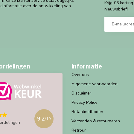
n? Onze klantenservice staat dagelijks
Krijg €5 kortin
ndinformatie over de ontwikkeling van
nieuwsbrief!
ordelingen
Informatie
Over ons
Algemene voorwaarden
Disclaimer
Privacy Policy
Betaalmethoden
9.2
/10
Verzenden & retourneren
ordelingen
Retrour