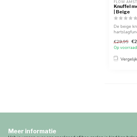
FLOW AMS
Knuffel m
| Beige
De beige kn
hartslagfun
hetzel...
€2
€29,95
Op voorraad
Vergelij
Meer informatie