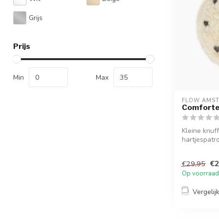
Grijs
Prijs
Min
Max
FLOW AMS
Comforter
Kleine knuf
hartjespatr
ruisgeluid...
€2
€29,95
Op voorraad
Vergelij