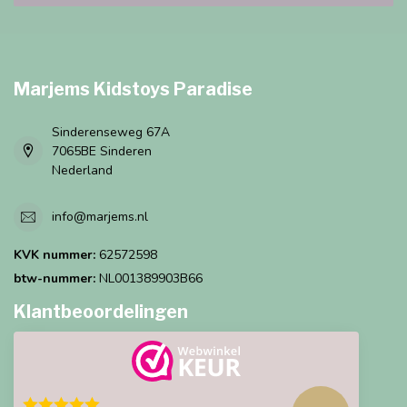
Marjems Kidstoys Paradise
Sinderenseweg 67A
7065BE Sinderen
Nederland
info@marjems.nl
KVK nummer:
62572598
btw-nummer:
NL001389903B66
Klantbeoordelingen