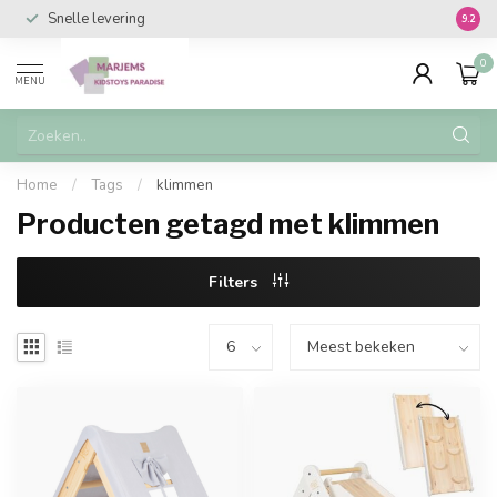
Snelle levering
Vanaf 
9.2
0
MENU
Home
/
Tags
/
klimmen
Producten getagd met klimmen
Filters