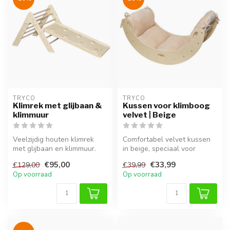
TRYCO
TRYCO
Klimrek met glijbaan &
Kussen voor klimboog
klimmuur
velvet | Beige
Veelzijdig houten klimrek
Comfortabel velvet kussen
met glijbaan en klimmuur.
in beige, speciaal voor
Stimuleert motoriek, balans
klimbogen. Extra zacht,
€95,00
€33,99
€129,00
€39,99
...
veilig...
Op voorraad
Op voorraad