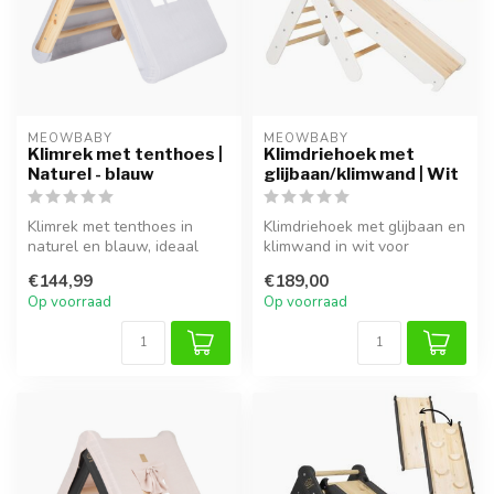
MEOWBABY
MEOWBABY
Klimrek met tenthoes |
Klimdriehoek met
Naturel - blauw
glijbaan/klimwand | Wit
Klimrek met tenthoes in
Klimdriehoek met glijbaan en
naturel en blauw, ideaal
klimwand in wit voor
voor klimmen, spelen en
veelzijdig en veilig binnen
€144,99
€189,00
fantasi...
sp...
Op voorraad
Op voorraad