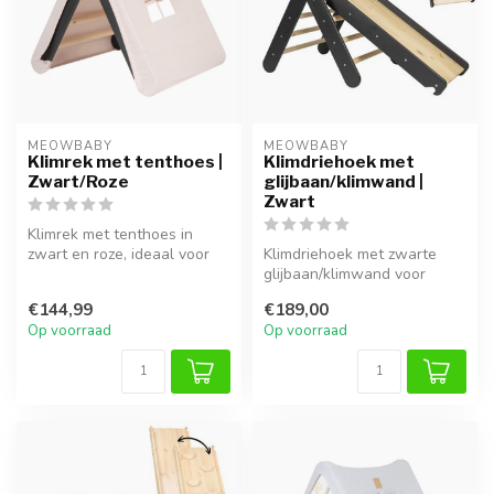
MEOWBABY
MEOWBABY
Klimrek met tenthoes |
Klimdriehoek met
Zwart/Roze
glijbaan/klimwand |
Zwart
Klimrek met tenthoes in
zwart en roze, ideaal voor
Klimdriehoek met zwarte
klimmen, spelen en
glijbaan/klimwand voor
fantasieri...
veelzijdig en veilig binnen
€144,99
€189,00
spele...
Op voorraad
Op voorraad