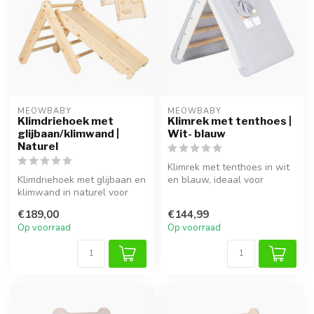
MEOWBABY
MEOWBABY
Klimdriehoek met
Klimrek met tenthoes |
glijbaan/klimwand |
Wit- blauw
Naturel
Klimrek met tenthoes in wit
Klimdriehoek met glijbaan en
en blauw, ideaal voor
klimwand in naturel voor
klimmen, spelen en
veelzijdig en veilig binne...
fantasierij...
€189,00
€144,99
Op voorraad
Op voorraad