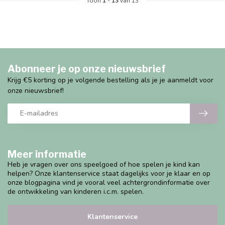
Toon
1
-
13
van 13
Abonneer je op onze nieuwsbrief
Krijg €5 korting op je volgende bestelling als je je aanmeldt voor
onze nieuwsbrief!
Meer informatie
Heb je vragen over ons speelgoed of hoe spelen je kind kan
helpen? Onze klantenservice staat dagelijks voor je klaar en op
onze blogpagina vind je vooral veel achtergrondinformatie over
de ontwikkeling van kinderen i.c.m. spelen.
Klantenservice