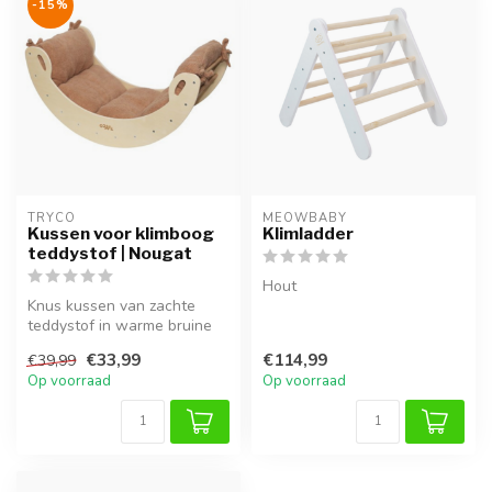
-15%
TRYCO
MEOWBABY
Kussen voor klimboog
Klimladder
teddystof | Nougat
Hout
Knus kussen van zachte
teddystof in warme bruine
tint. Perfect passend bij de
€33,99
€114,99
€39,99
kl...
Op voorraad
Op voorraad