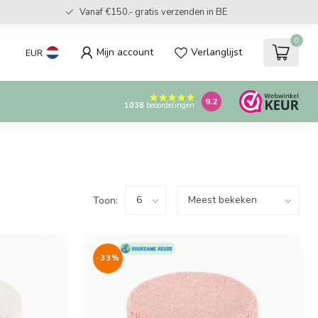
Vanaf €150.- gratis verzenden in BE
0
Mijn account
Verlanglijst
EUR
9.2
1038
beoordelingen
Toon:
-33%