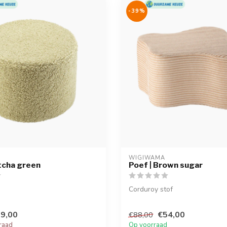
-39%
WIGIWAMA
tcha green
Poef | Brown sugar
Corduroy stof
9,00
€54,00
€88,00
raad
Op voorraad