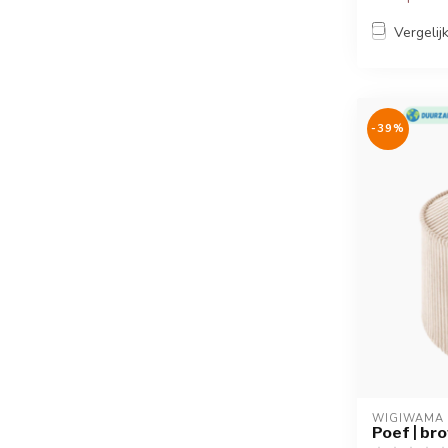
Vergelij
-39%
WIGIWAMA
Poef | br