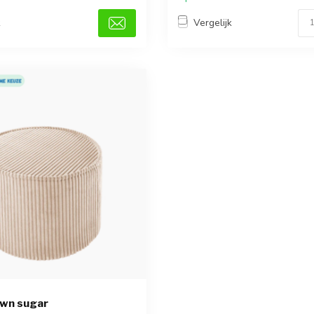
k
Vergelijk
own sugar