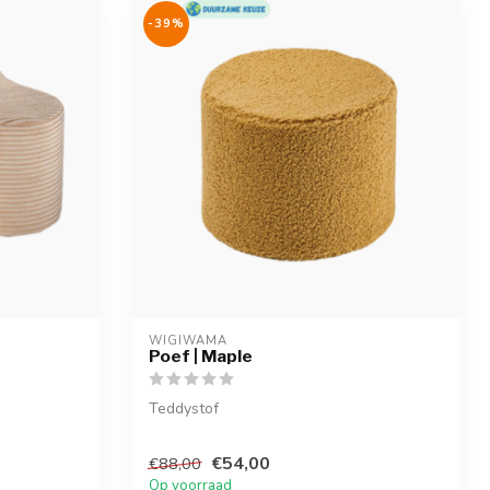
-39%
WIGIWAMA
Poef | Maple
Teddystof
€54,00
€88,00
Op voorraad