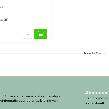
of
4,00
k
Toon
1
-
7
van 7
Abonneer 
n? Onze klantenservice staat dagelijks
Krijg €5 kortin
ndinformatie over de ontwikkeling van
nieuwsbrief!