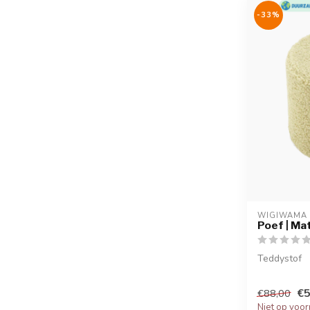
-33%
WIGIWAMA
Poef | Ma
Teddystof
€5
€88,00
Niet op voor