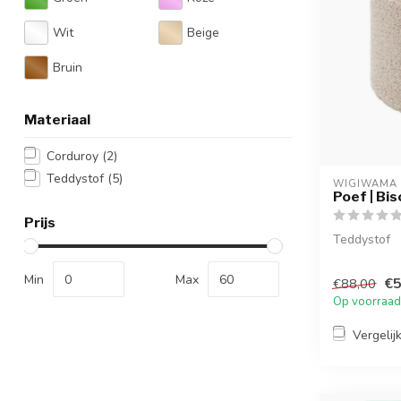
Wit
Beige
Bruin
Materiaal
Corduroy
(2)
Teddystof
(5)
WIGIWAMA
Poef | Bis
Prijs
Teddystof
Min
Max
€5
€88,00
Op voorraad
Vergelij