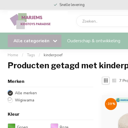
Snelle levering
Alle categorieën
Ouderschap & ontwikkeling
Home
/
Tags
/
kinderpoef
Producten getagd met kinder
7
Pro
Merken
Alle merken
Wigiwama
-39%
Kleur
Groen
Roze