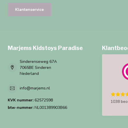
Klantenservice
Marjems Kidstoys Paradise
Klantbeo
Sinderenseweg 67A
7065BE Sinderen
Nederland
info@marjems.nl
KVK nummer:
62572598
1038 beo
btw-nummer:
NL001389903B66