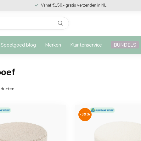
Vanaf €150.- gratis verzenden in NL
Speelgoed blog
Merken
Klantenservice
BUNDELS
poef
ducten
-39%