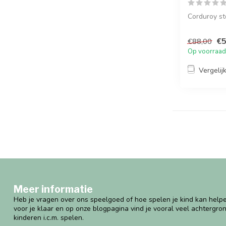
Corduroy st
€5
€88,00
Op voorraad
Vergelij
Meer informatie
Heb je vragen over ons speelgoed of hoe spelen je kind kan helpe
voor je klaar en op onze blogpagina vind je vooral veel achtergro
kinderen i.c.m. spelen.