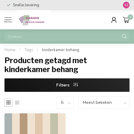
Snelle levering
Vanaf 
9.2
0
MENU
Home
/
Tags
/
kinderkamer behang
Producten getagd met
kinderkamer behang
Filters