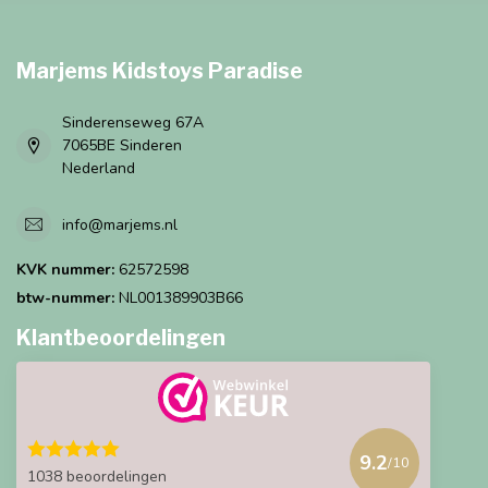
Marjems Kidstoys Paradise
Sinderenseweg 67A
7065BE Sinderen
Nederland
info@marjems.nl
KVK nummer:
62572598
btw-nummer:
NL001389903B66
Klantbeoordelingen
9.2
/10
1038 beoordelingen