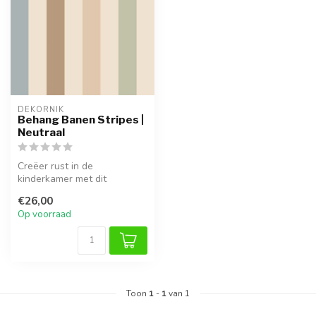
DEKORNIK
Behang Banen Stripes |
Neutraal
Creëer rust in de
kinderkamer met dit
banenbehang. De matte
€26,00
finish voorkomt hind...
Op voorraad
Toon
1
-
1
van 1