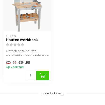
TRYCO
Houten werkbank
Ontdek onze houten
werkbanken voor kinderen –
ideaal voor rollenspel,
€64,99
€74,99
timmeren e...
Op voorraad
Toon
1
-
1
van 1