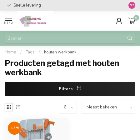
Snelle levering
Vanaf 
9.2
0
MENU
Home
/
Tags
/
houten werkbank
Producten getagd met houten
werkbank
Filters
-13%