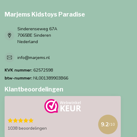
Marjems Kidstoys Paradise
Sinderenseweg 67A
7065BE Sinderen
Nederland
info@marjems.nl
KVK nummer:
62572598
btw-nummer:
NL001389903B66
Klantbeoordelingen
9.2
/10
1038 beoordelingen