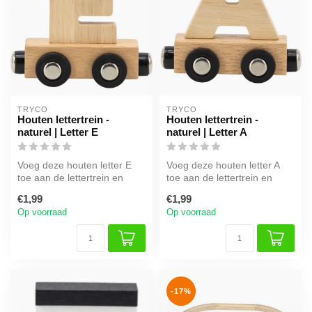
TRYCO
TRYCO
Houten lettertrein -
Houten lettertrein -
naturel | Letter E
naturel | Letter A
Voeg deze houten letter E
Voeg deze houten letter A
toe aan de lettertrein en
toe aan de lettertrein en
maak de naam of het woord
maak de naam of het woord
€1,99
€1,99
he...
he...
Op voorraad
Op voorraad
-17%