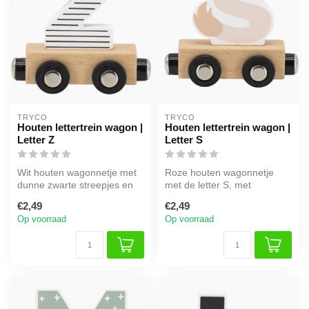
TRYCO
TRYCO
Houten lettertrein wagon |
Houten lettertrein wagon |
Letter Z
Letter S
Wit houten wagonnetje met
Roze houten wagonnetje
dunne zwarte streepjes en
met de letter S, met
de letter Z, met
magneet om aan andere
€2,49
€2,49
magneetkopp...
lettertreintje...
Op voorraad
Op voorraad