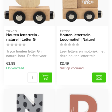
TRYCO
TRYCO
Houten lettertrein -
Houten lettertrein
naturel | Letter G
Locomotief | Naturel
Tryco houten letter G in
Leer letters en motoriek met
naturel hout. Perfect voor
deze houten lettertrein
naamtreinen, decoratie of
locomotief in naturel. Duur...
€1,99
€2,49
al...
Op voorraad
Niet op voorraad