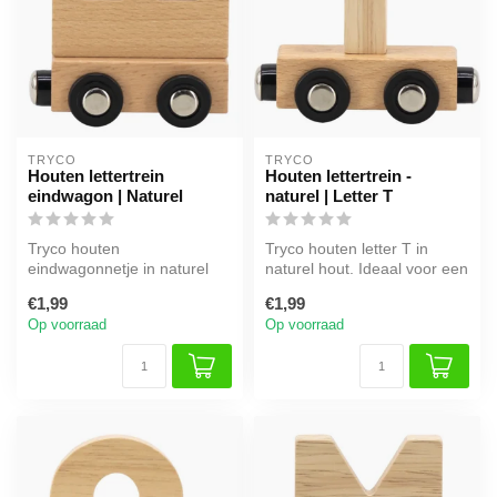
TRYCO
TRYCO
Houten lettertrein
Houten lettertrein -
eindwagon | Naturel
naturel | Letter T
Tryco houten
Tryco houten letter T in
eindwagonnetje in naturel
naturel hout. Ideaal voor een
hout. Compleet je naamtrein
naamtrein of als decorati...
€1,99
€1,99
op een speels...
Op voorraad
Op voorraad