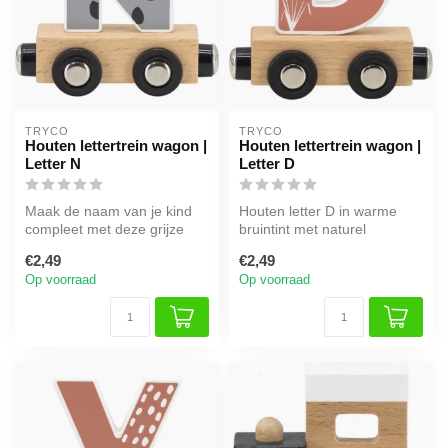
TRYCO
TRYCO
Houten lettertrein wagon |
Houten lettertrein wagon |
Letter N
Letter D
Maak de naam van je kind
Houten letter D in warme
compleet met deze grijze
bruintint met naturel
houten letter N. Met
afwerking. Ideaal voor een
€2,49
€2,49
magneten ...
persoo...
Op voorraad
Op voorraad