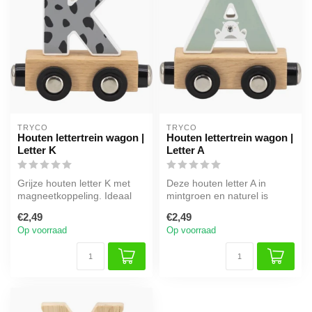
TRYCO
TRYCO
Houten lettertrein wagon |
Houten lettertrein wagon |
Letter K
Letter A
Grijze houten letter K met
Deze houten letter A in
magneetkoppeling. Ideaal
mintgroen en naturel is
voor een naamtrein of als
perfect om een naam mee te
€2,49
€2,49
de...
vorme...
Op voorraad
Op voorraad