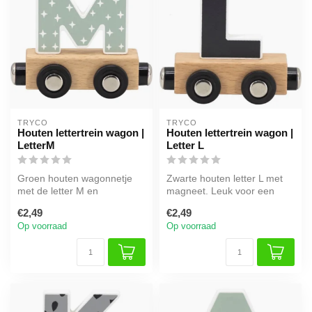
TRYCO
TRYCO
Houten lettertrein wagon |
Houten lettertrein wagon |
LetterM
Letter L
Groen houten wagonnetje
Zwarte houten letter L met
met de letter M en
magneet. Leuk voor een
magneetkoppeling. Leuk
naamtrein of als decoratie in
€2,49
€2,49
voor een naamt...
...
Op voorraad
Op voorraad