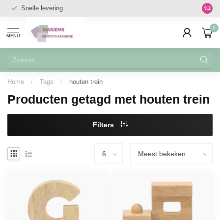
Snelle levering
Vanaf 
9.2
0
MENU
Home
/
Tags
/
houten trein
Producten getagd met houten trein
Filters