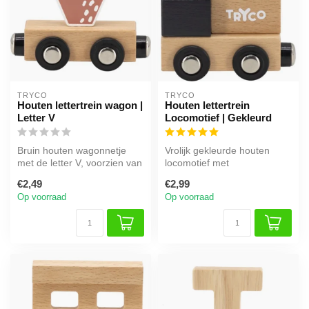
TRYCO
TRYCO
Houten lettertrein wagon |
Houten lettertrein
Letter V
Locomotief | Gekleurd
Bruin houten wagonnetje
Vrolijk gekleurde houten
met de letter V, voorzien van
locomotief met
magneet om te koppelen
magneetkoppeling. Past
€2,49
€2,99
aan...
perfect vooraan d...
Op voorraad
Op voorraad