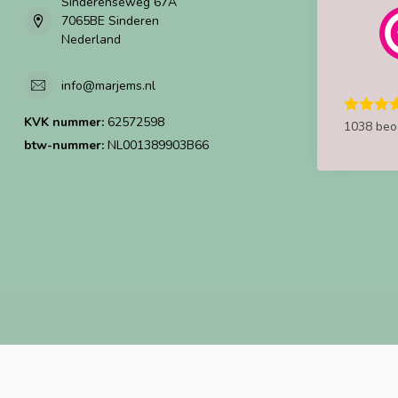
Sinderenseweg 67A
7065BE Sinderen
Nederland
info@marjems.nl
KVK nummer:
62572598
1038 beo
btw-nummer:
NL001389903B66