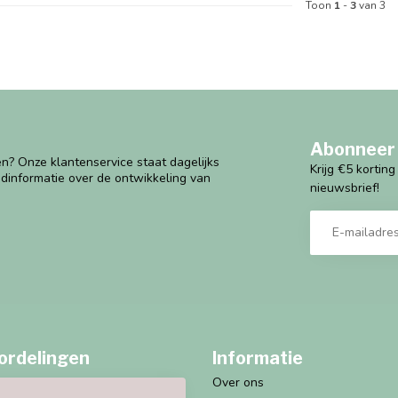
Toon
1
-
3
van 3
Abonneer 
n? Onze klantenservice staat dagelijks
Krijg €5 kortin
ndinformatie over de ontwikkeling van
nieuwsbrief!
ordelingen
Informatie
Over ons