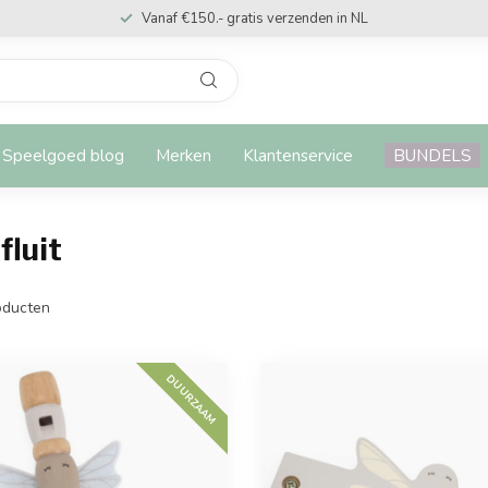
Vanaf €150.- gratis verzenden in NL
Speelgoed blog
Merken
Klantenservice
BUNDELS
luit
ducten
DUURZAAM