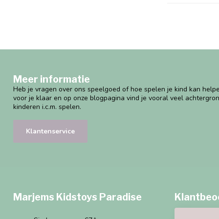
Meer informatie
Heb je vragen over ons speelgoed of hoe spelen je kind kan helpe
voor je klaar en op onze blogpagina vind je vooral veel achtergro
kinderen i.c.m. spelen.
Klantenservice
Marjems Kidstoys Paradise
Klantbeo