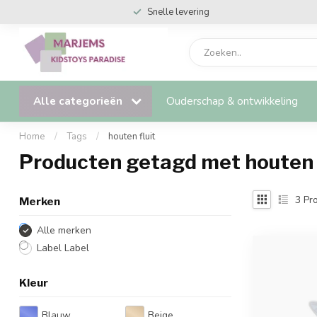
Snelle levering
Alle categorieën
Ouderschap & ontwikkeling
Home
/
Tags
/
houten fluit
Producten getagd met houten f
3
Pro
Merken
Alle merken
Label Label
Kleur
Blauw
Beige