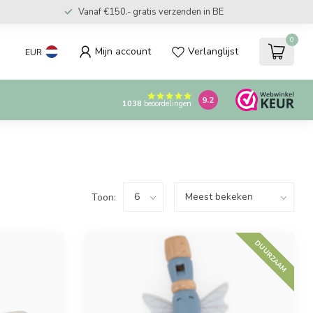
Vanaf €150.- gratis verzenden in BE
0
Mijn account
Verlanglijst
EUR
9.2
1038
beoordelingen
Toon:
DUURZAAM