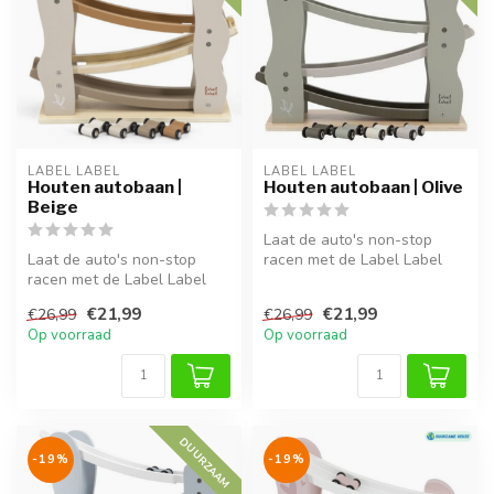
LABEL LABEL
LABEL LABEL
Houten autobaan |
Houten autobaan | Olive
Beige
Laat de auto's non-stop
Laat de auto's non-stop
racen met de Label Label
racen met de Label Label
houten autobaan in Olive.
houten autobaan in Beige.
Deze ...
€21,99
€21,99
€26,99
€26,99
Deze ...
Op voorraad
Op voorraad
DUURZAAM
-19%
-19%