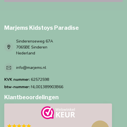
Marjems Kidstoys Paradise
Sinderenseweg 67A
7065BE Sinderen
Nederland
info@marjems.nl
KVK nummer:
62572598
btw-nummer:
NL001389903B66
Klantbeoordelingen