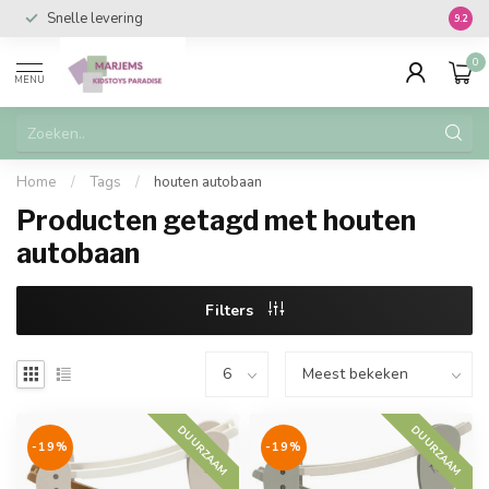
Snelle levering
Vanaf 
9.2
0
MENU
Home
/
Tags
/
houten autobaan
Producten getagd met houten
autobaan
Filters
DUURZAAM
DUURZAAM
-19%
-19%