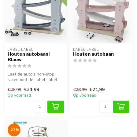
LABEL LABEL
LABEL LABEL
Houten autobaan |
Houten autobaan
Blauw
Laat de auto's non-stop
racen met de Label Label
houten autobaan in Blauw.
€21,99
€21,99
€26,99
€26,99
Deze ...
Op voorraad
Op voorraad
-22%