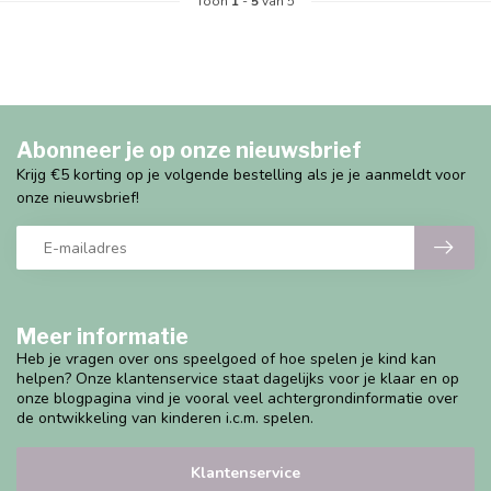
Toon
1
-
5
van 5
Abonneer je op onze nieuwsbrief
Krijg €5 korting op je volgende bestelling als je je aanmeldt voor
onze nieuwsbrief!
Meer informatie
Heb je vragen over ons speelgoed of hoe spelen je kind kan
helpen? Onze klantenservice staat dagelijks voor je klaar en op
onze blogpagina vind je vooral veel achtergrondinformatie over
de ontwikkeling van kinderen i.c.m. spelen.
Klantenservice