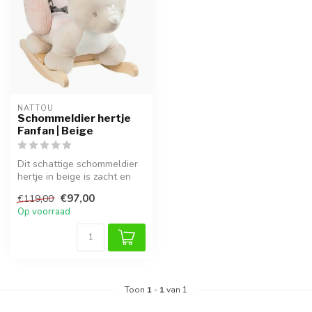
NATTOU
Schommeldier hertje
Fanfan | Beige
Dit schattige schommeldier
hertje in beige is zacht en
veilig, ideaal voor kinde...
€97,00
€119,00
Op voorraad
Toon
1
-
1
van 1