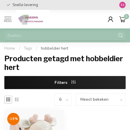
Snelle levering
Vanaf 
9.2
0
MENU
Home
/
Tags
/
hobbeldier hert
Producten getagd met hobbeldier
hert
Filters
-18%