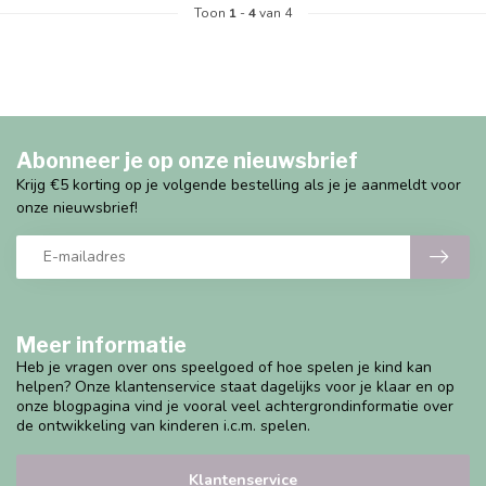
Toon
1
-
4
van 4
Abonneer je op onze nieuwsbrief
Krijg €5 korting op je volgende bestelling als je je aanmeldt voor
onze nieuwsbrief!
Meer informatie
Heb je vragen over ons speelgoed of hoe spelen je kind kan
helpen? Onze klantenservice staat dagelijks voor je klaar en op
onze blogpagina vind je vooral veel achtergrondinformatie over
de ontwikkeling van kinderen i.c.m. spelen.
Klantenservice