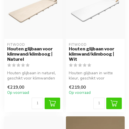
FITWOOD
FITWOOD
Houten glijbaan voor
Houten glijbaan voor
klimwand/klimboog |
klimwand/klimboog |
Naturel
Wit
Houten glijbaan in naturel,
Houten glijbaan in witte
geschikt voor klimwanden
kleur, geschikt voor
en klimbogen, voor veilig s...
klimwanden en klimbogen,
€219,00
€219,00
voor veil...
Op voorraad
Op voorraad