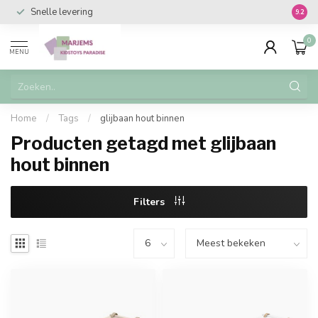
Snelle levering
Vanaf 
9.2
0
MENU
Home
/
Tags
/
glijbaan hout binnen
Producten getagd met glijbaan
hout binnen
Filters