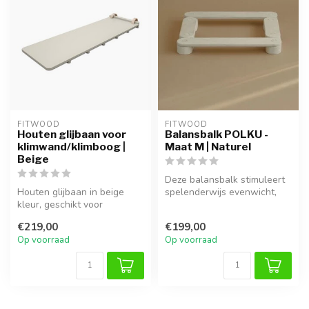
FITWOOD
FITWOOD
Houten glijbaan voor
Balansbalk POLKU -
klimwand/klimboog |
Maat M | Naturel
Beige
Deze balansbalk stimuleert
Houten glijbaan in beige
spelenderwijs evenwicht,
kleur, geschikt voor
motoriek en creativiteit. Id...
klimwanden en klimbogen,
€219,00
€199,00
voor veil...
Op voorraad
Op voorraad