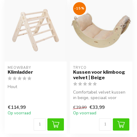
-15%
MEOWBABY
TRYCO
Klimladder
Kussen voor klimboog
velvet | Beige
Hout
Comfortabel velvet kussen
in beige, speciaal voor
klimbogen. Extra zacht,
€114,99
€33,99
€39,99
veilig...
Op voorraad
Op voorraad