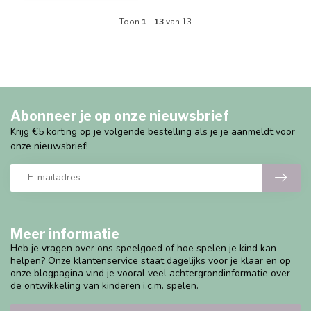
Toon
1
-
13
van 13
Abonneer je op onze nieuwsbrief
Krijg €5 korting op je volgende bestelling als je je aanmeldt voor
onze nieuwsbrief!
Meer informatie
Heb je vragen over ons speelgoed of hoe spelen je kind kan
helpen? Onze klantenservice staat dagelijks voor je klaar en op
onze blogpagina vind je vooral veel achtergrondinformatie over
de ontwikkeling van kinderen i.c.m. spelen.