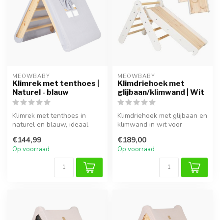
MEOWBABY
MEOWBABY
Klimrek met tenthoes |
Klimdriehoek met
Naturel - blauw
glijbaan/klimwand | Wit
Klimrek met tenthoes in
Klimdriehoek met glijbaan en
naturel en blauw, ideaal
klimwand in wit voor
voor klimmen, spelen en
veelzijdig en veilig binnen
€144,99
€189,00
fantasi...
sp...
Op voorraad
Op voorraad