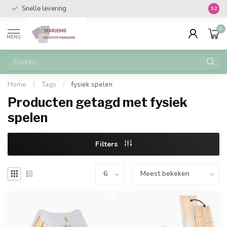
Snelle levering
Vanaf 
9.2
0
MENU
Home
/
Tags
/
fysiek spelen
Producten getagd met fysiek
spelen
Filters