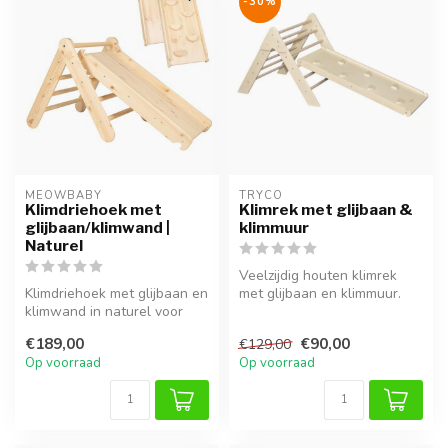
-30%
MEOWBABY
TRYCO
Klimdriehoek met
Klimrek met glijbaan &
glijbaan/klimwand |
klimmuur
Naturel
Veelzijdig houten klimrek
Klimdriehoek met glijbaan en
met glijbaan en klimmuur.
klimwand in naturel voor
Stimuleert motoriek, balans
veelzijdig en veilig binne...
...
€189,00
€90,00
€129,00
Op voorraad
Op voorraad