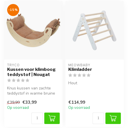
-15%
TRYCO
MEOWBABY
Kussen voor klimboog
Klimladder
teddystof | Nougat
Hout
Knus kussen van zachte
teddystof in warme bruine
tint. Perfect passend bij de
€33,99
€114,99
€39,99
kl...
Op voorraad
Op voorraad