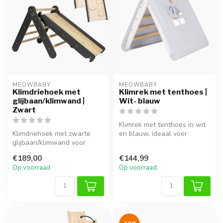
MEOWBABY
MEOWBABY
Klimdriehoek met
Klimrek met tenthoes |
glijbaan/klimwand |
Wit- blauw
Zwart
Klimrek met tenthoes in wit
Klimdriehoek met zwarte
en blauw, ideaal voor
glijbaan/klimwand voor
klimmen, spelen en
veelzijdig en veilig binnen
fantasierij...
€189,00
€144,99
spele...
Op voorraad
Op voorraad