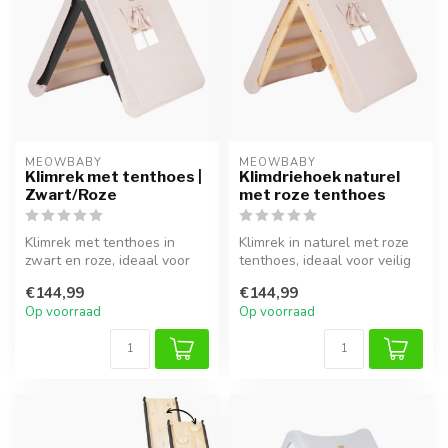
MEOWBABY
MEOWBABY
Klimrek met tenthoes |
Klimdriehoek naturel
Zwart/Roze
met roze tenthoes
Klimrek met tenthoes in
Klimrek in naturel met roze
zwart en roze, ideaal voor
tenthoes, ideaal voor veilig
klimmen, spelen en
klimmen, spelen en ontd...
€144,99
€144,99
fantasieri...
Op voorraad
Op voorraad