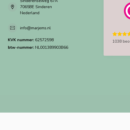
Sinderenseweg 67A
7065BE Sinderen
Nederland
info@marjems.nl
KVK nummer:
62572598
1038 beo
btw-nummer:
NL001389903B66