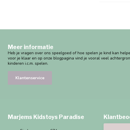
Meer informatie
Heb je vragen over ons speelgoed of hoe spelen je kind kan helpe
voor je klaar en op onze blogpagina vind je vooral veel achtergro
kinderen i.c.m. spelen.
Klantenservice
Marjems Kidstoys Paradise
Klantbeo