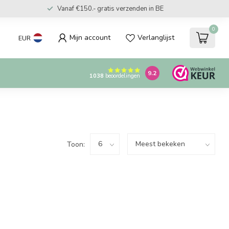
Vanaf €150.- gratis verzenden in BE
0
Mijn account
Verlanglijst
EUR
9.2
1038
beoordelingen
Toon: