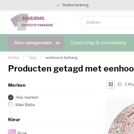
Snelle levering
Alle categorieën
Ouderschap & ontwikkeling
Home
/
Tags
/
eenhoorn behang
Producten getagd met eenhoo
1
Pro
Merken
Alle merken
Kikki Belle
Kleur
Roze