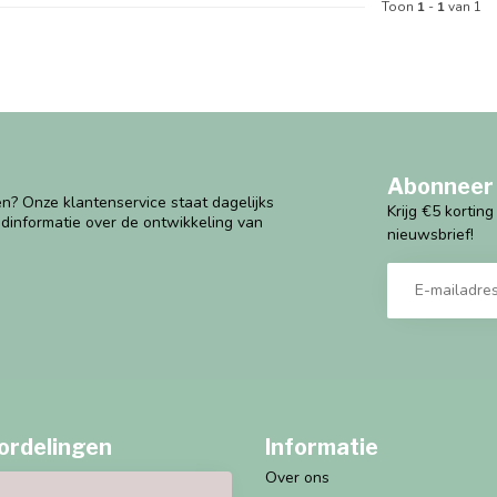
Toon
1
-
1
van 1
Abonneer 
n? Onze klantenservice staat dagelijks
Krijg €5 kortin
ndinformatie over de ontwikkeling van
nieuwsbrief!
ordelingen
Informatie
Over ons