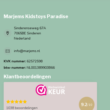
Marjems Kidstoys Paradise
Sinderenseweg 67A
7065BE Sinderen
Nederland
info@marjems.nl
KVK nummer:
62572598
btw-nummer:
NL001389903B66
Klantbeoordelingen
9.2
/10
1038 beoordelingen