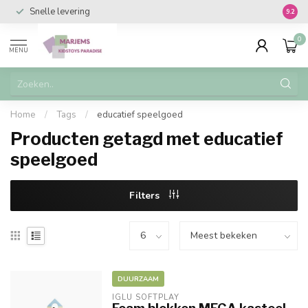
Snelle levering
Vanaf 
9.2
0
MENU
Home
/
Tags
/
educatief speelgoed
Producten getagd met educatief
speelgoed
Filters
DUURZAAM
IGLU SOFTPLAY