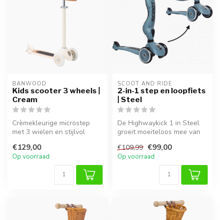
BANWOOD
SCOOT AND RIDE
Kids scooter 3 wheels |
2-in-1 step en loopfiets
Cream
| Steel
Crèmekleurige microstep
De Highwaykick 1 in Steel
met 3 wielen en stijlvol
groeit moeiteloos mee van
rieten mandje. Licht, veilig
loopfiets naar stabiele
€129,00
€99,00
€109,99
en...
step...
Op voorraad
Op voorraad