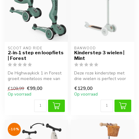
SCOOT AND RIDE
BANWOOD
2-in-1 step en loopfiets
Kinderstep 3 wielen |
| Forest
Mint
De Highwaykick 1 in Forest
Deze roze kinderstep met
groeit moeiteloos mee van
drie wielen is perfect voor
loopfiets naar stabiele ste...
beginnende steppers. De
€99,00
€129,00
€109,99
sta...
Op voorraad
Op voorraad
-10%