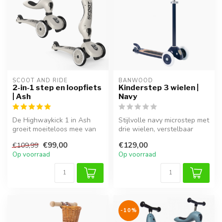
SCOOT AND RIDE
BANWOOD
2-in-1 step en loopfiets
Kinderstep 3 wielen |
| Ash
Navy
De Highwaykick 1 in Ash
Stijlvolle navy microstep met
groeit moeiteloos mee van
drie wielen, verstelbaar
loopfiets naar stabiele step.
stuur, antislip houten de...
€99,00
€129,00
€109,99
...
Op voorraad
Op voorraad
-10%