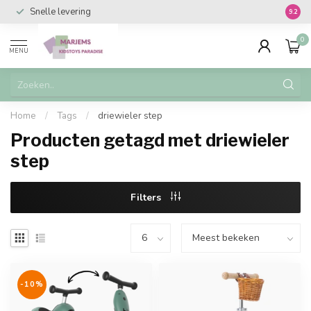
Snelle levering
Vanaf 
9.2
0
MENU
Home
/
Tags
/
driewieler step
Producten getagd met driewieler
step
Filters
-10%