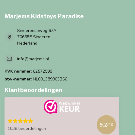
Marjems Kidstoys Paradise
Sinderenseweg 67A
7065BE Sinderen
Nederland
info@marjems.nl
KVK nummer:
62572598
btw-nummer:
NL001389903B66
Klantbeoordelingen
9.2
/10
1038 beoordelingen