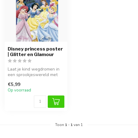
Disney princess poster
| Glitter en Glamour
Laat je kind wegdromen in
een sprookjeswereld met
deze betoverende Disney
€5,99
prinse...
Op voorraad
Toon
1
-
1
van 1