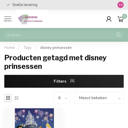
Snelle levering
Vanaf 
9.2
0
MENU
Home
/
Tags
/
disney prinsessen
Producten getagd met disney
prinsessen
Filters