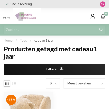
Snelle levering
Vanaf 
9.2
0
MENU
Home
/
Tags
/
cadeau 1 jaar
Producten getagd met cadeau 1
jaar
Filters
-18%