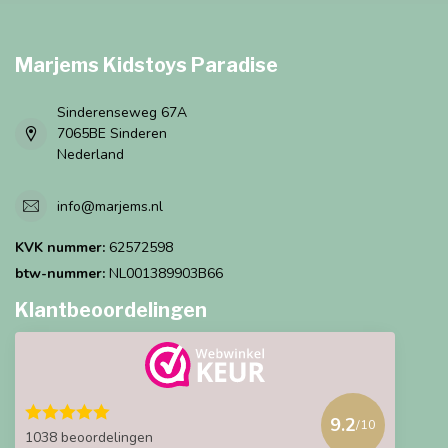
Marjems Kidstoys Paradise
Sinderenseweg 67A
7065BE Sinderen
Nederland
info@marjems.nl
KVK nummer:
62572598
btw-nummer:
NL001389903B66
Klantbeoordelingen
9.2
/10
1038 beoordelingen