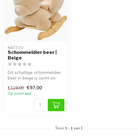
NATTOU
Schommeldier beer |
Beige
Dit schattige schommeldier
beer in beige is zacht en
veilig, perfect voor kinder...
€97,00
€119,00
Op voorraad
Toon
1
-
1
van 1