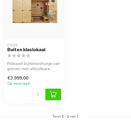
COSY  
Buiten klaslokaal
Robuust buitenleshuisje van
grenen met afsluitbare
deuren. Ideaal voor STEM,
€3.999,00
cre...
Op voorraad
Toon
1
-
1
van 1