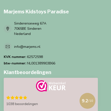
Marjems Kidstoys Paradise
Sinderenseweg 67A
7065BE Sinderen
Nederland
info@marjems.nl
KVK nummer:
62572598
btw-nummer:
NL001389903B66
Klantbeoordelingen
9.2
/10
1038 beoordelingen