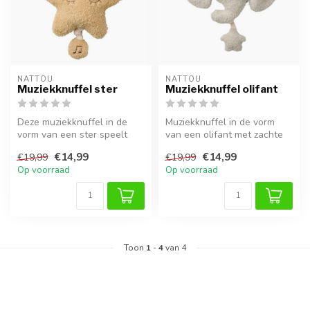
NATTOU
NATTOU
Muziekknuffel ster
Muziekknuffel olifant
Deze muziekknuffel in de
Muziekknuffel in de vorm
vorm van een ster speelt
van een olifant met zachte
een rustgevend deuntje af.
stof en rustgevende
€14,99
€14,99
€19,99
€19,99
Ide...
melodieë...
Op voorraad
Op voorraad
Toon
1
-
4
van 4