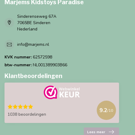
Marjems Kidstoys Paradise
Sinderenseweg 67A
7065BE Sinderen
Nederland
info@marjems.nl
KVK nummer:
62572598
btw-nummer:
NL001389903B66
Klantbeoordelingen
9.2
/10
1038 beoordelingen
Lees meer