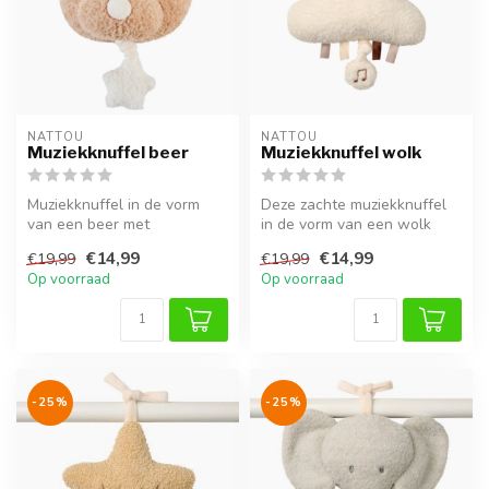
NATTOU
NATTOU
Muziekknuffel beer
Muziekknuffel wolk
Muziekknuffel in de vorm
Deze zachte muziekknuffel
van een beer met
in de vorm van een wolk
rustgevende melodieën.
speelt een rustgevend
€14,99
€14,99
€19,99
€19,99
Ideaal voor ont...
slaaplie...
Op voorraad
Op voorraad
-25%
-25%