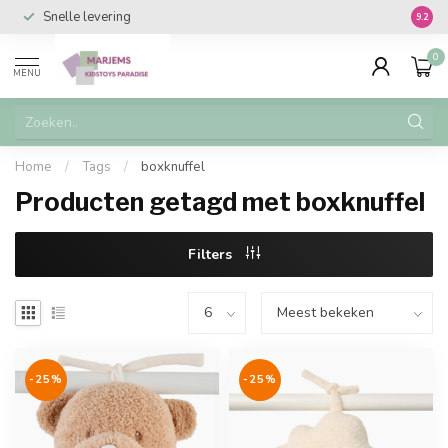
Snelle levering
Vanaf 
9.2
0
MENU
Home
/
Tags
/
boxknuffel
Producten getagd met boxknuffel
Filters
-25%
-25%