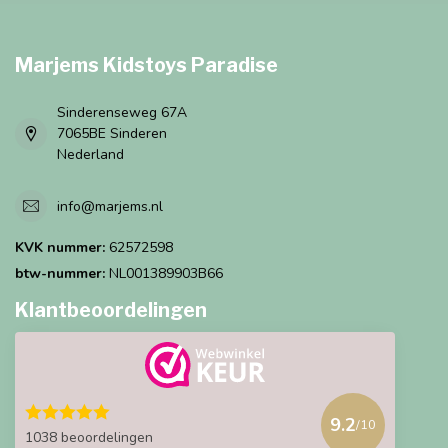
Marjems Kidstoys Paradise
Sinderenseweg 67A
7065BE Sinderen
Nederland
info@marjems.nl
KVK nummer:
62572598
btw-nummer:
NL001389903B66
Klantbeoordelingen
9.2
/10
1038 beoordelingen