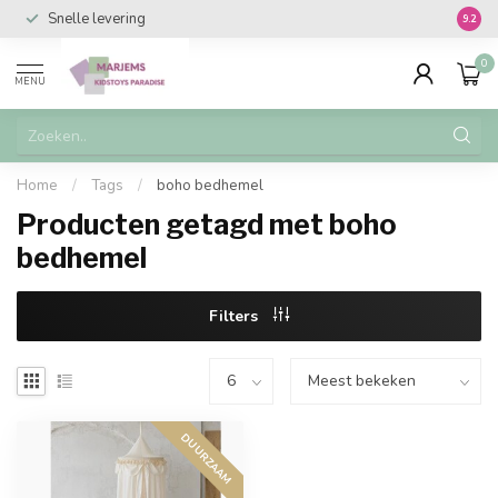
Snelle levering
Vanaf 
9.2
0
MENU
Home
/
Tags
/
boho bedhemel
Producten getagd met boho
bedhemel
Filters
DUURZAAM