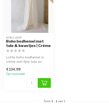
MINICAMP
Boho bedhemel met
tule & kwastjes | Crème
Lichte boho bedhemel in
crème met fijne tule en
kwastjes. Creëer een
€134,99
dromerige s...
Op voorraad
Toon
1
-
1
van 1