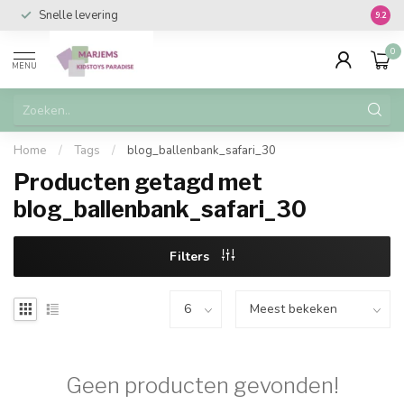
Snelle levering
Vanaf 
9.2
0
MENU
Home
/
Tags
/
blog_ballenbank_safari_30
Producten getagd met
blog_ballenbank_safari_30
Filters
Geen producten gevonden!