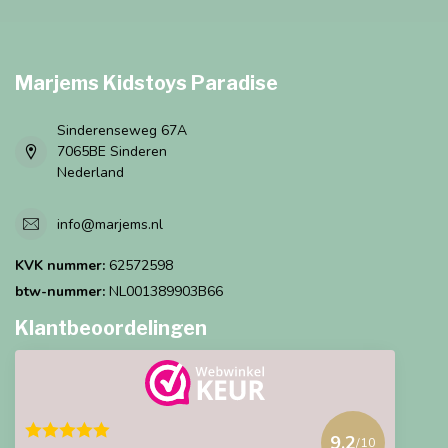
Marjems Kidstoys Paradise
Sinderenseweg 67A
7065BE Sinderen
Nederland
info@marjems.nl
KVK nummer:
62572598
btw-nummer:
NL001389903B66
Klantbeoordelingen
9.2
/10