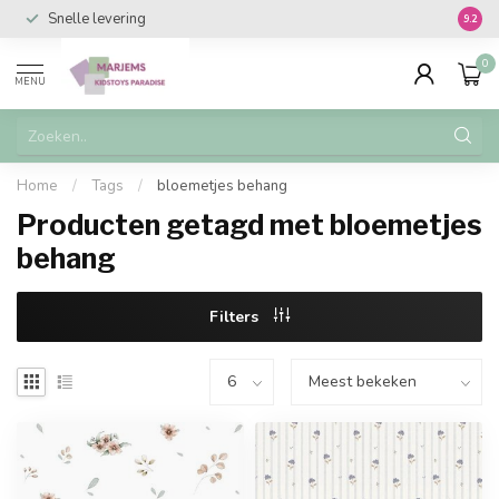
Snelle levering
Vanaf 
9.2
0
MENU
Home
/
Tags
/
bloemetjes behang
Producten getagd met bloemetjes
behang
Filters