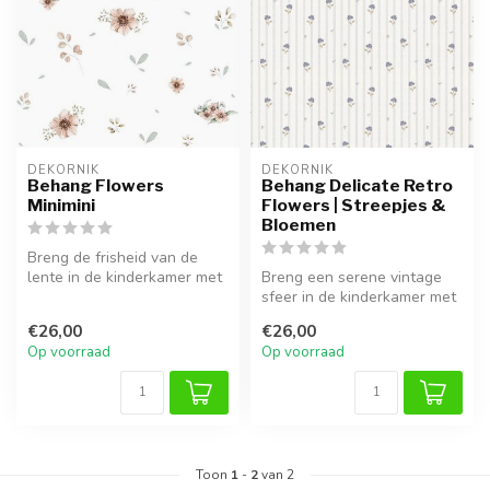
DEKORNIK
DEKORNIK
Behang Flowers
Behang Delicate Retro
Minimini
Flowers | Streepjes &
Bloemen
Breng de frisheid van de
lente in de kinderkamer met
Breng een serene vintage
Flowers Minimini. Dit luxe ...
sfeer in de kinderkamer met
Delicate Retro Flowers. Dit...
€26,00
€26,00
Op voorraad
Op voorraad
Toon
1
-
2
van 2