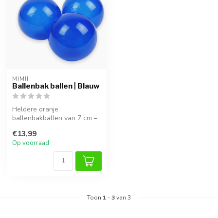
MIMII
Ballenbak ballen | Blauw
Heldere oranje
ballenbakballen van 7 cm –
veilig, duurzaam en perfect
€13,99
voor senso...
Op voorraad
Toon
1
-
3
van 3