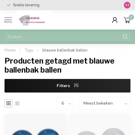
Snelle levering
Vanaf 
9.2
0
MENU
Home
/
Tags
/
blauwe ballenbak ballen
Producten getagd met blauwe
ballenbak ballen
Filters