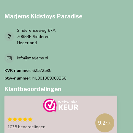
Marjems Kidstoys Paradise
Sinderenseweg 67A
7065BE Sinderen
Nederland
info@marjems.nl
KVK nummer:
62572598
btw-nummer:
NL001389903B66
Klantbeoordelingen
9.2
/10
1038 beoordelingen