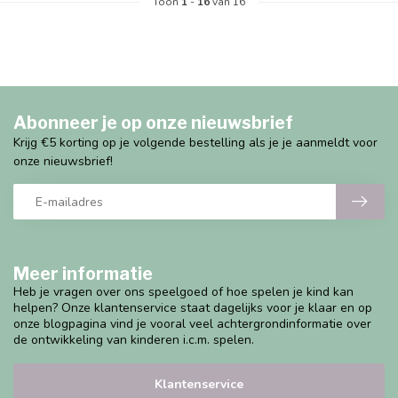
Toon
1
-
16
van 16
Abonneer je op onze nieuwsbrief
Krijg €5 korting op je volgende bestelling als je je aanmeldt voor
onze nieuwsbrief!
Meer informatie
Heb je vragen over ons speelgoed of hoe spelen je kind kan
helpen? Onze klantenservice staat dagelijks voor je klaar en op
onze blogpagina vind je vooral veel achtergrondinformatie over
de ontwikkeling van kinderen i.c.m. spelen.
Klantenservice