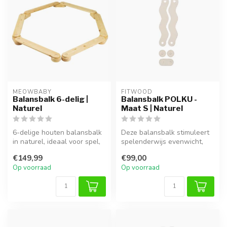
MEOWBABY
FITWOOD
Balansbalk 6-delig |
Balansbalk POLKU -
Naturel
Maat S | Naturel
6-delige houten balansbalk
Deze balansbalk stimuleert
in naturel, ideaal voor spel,
spelenderwijs evenwicht,
klimmen en ontwikkeling...
motoriek en creativiteit. Id...
€149,99
€99,00
Op voorraad
Op voorraad