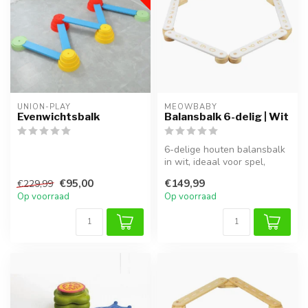
UNION-PLAY
MEOWBABY
Evenwichtsbalk
Balansbalk 6-delig | Wit
6-delige houten balansbalk
in wit, ideaal voor spel,
klimmen en ontwikkeling
€95,00
€149,99
€229,99
van...
Op voorraad
Op voorraad