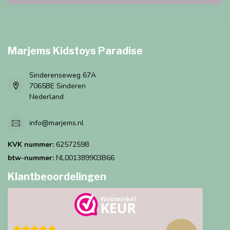
Marjems Kidstoys Paradise
Sinderenseweg 67A
7065BE Sinderen
Nederland
info@marjems.nl
KVK nummer:
62572598
btw-nummer:
NL001389903B66
Klantbeoordelingen