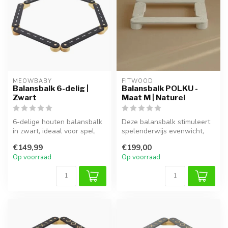
MEOWBABY
FITWOOD
Balansbalk 6-delig |
Balansbalk POLKU -
Zwart
Maat M | Naturel
6-delige houten balansbalk
Deze balansbalk stimuleert
in zwart, ideaal voor spel,
spelenderwijs evenwicht,
klimmen en ontwikkeling v...
motoriek en creativiteit. Id...
€149,99
€199,00
Op voorraad
Op voorraad