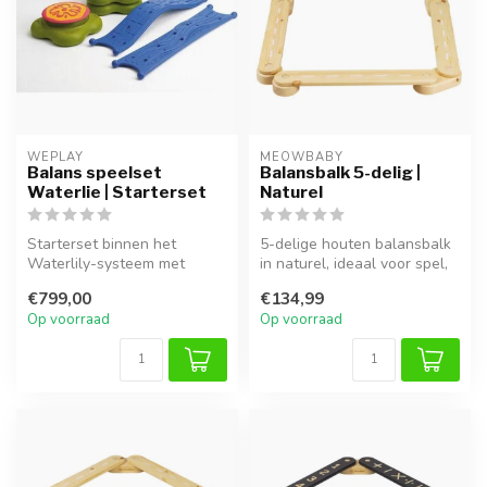
WEPLAY
MEOWBABY
Balans speelset
Balansbalk 5-delig |
Waterlie | Starterset
Naturel
Starterset binnen het
5-delige houten balansbalk
Waterlily-systeem met
in naturel, ideaal voor spel,
eilanden en bruggen voor
klimmen en ontwikkeling...
€799,00
€134,99
balans, bew...
Op voorraad
Op voorraad