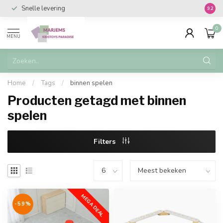
Snelle levering
Vanaf 
9.2
0
MENU
Home
/
Tags
/
binnen spelen
Producten getagd met binnen
spelen
Filters
MEGA DEAL
-59%