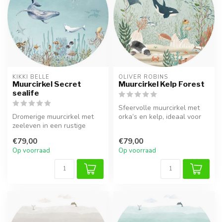
KIKKI BELLE
OLIVER ROBINS
Muurcirkel Secret
Muurcirkel Kelp Forest
sealife
Sfeervolle muurcirkel met
Dromerige muurcirkel met
orka’s en kelp, ideaal voor
zeeleven in een rustige
een zee- of oceaankamer.
onderwaterwereld. Perfect
€79,00
€79,00
voor ...
Op voorraad
Op voorraad