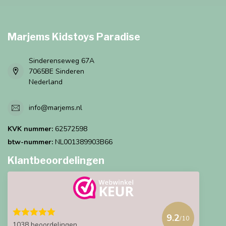
Marjems Kidstoys Paradise
Sinderenseweg 67A
7065BE Sinderen
Nederland
info@marjems.nl
KVK nummer:
62572598
btw-nummer:
NL001389903B66
Klantbeoordelingen
9.2
/10
1038 beoordelingen