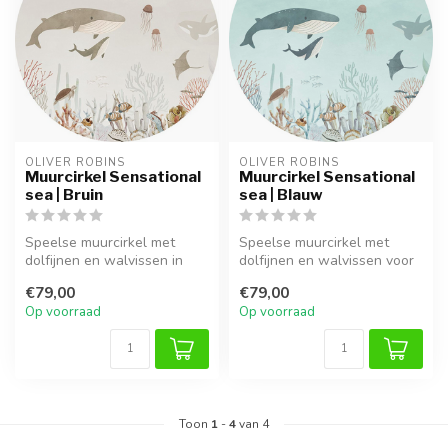
OLIVER ROBINS
OLIVER ROBINS
Muurcirkel Sensational
Muurcirkel Sensational
sea | Bruin
sea | Blauw
Speelse muurcirkel met
Speelse muurcirkel met
dolfijnen en walvissen in
dolfijnen en walvissen voor
warme bruine tinten voor
een magische zee- of
€79,00
€79,00
een un...
oceaanka...
Op voorraad
Op voorraad
Toon
1
-
4
van 4