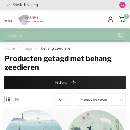
Snelle levering
Vanaf 
9.2
0
MENU
Home
/
Tags
/
behang zeedieren
Producten getagd met behang
zeedieren
Filters