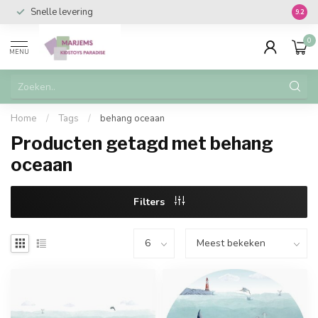
Snelle levering
Vanaf 
9.2
0
MENU
Home
/
Tags
/
behang oceaan
Producten getagd met behang
oceaan
Filters