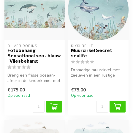
OLIVER ROBINS
KIKKI BELLE
Fotobehang
Muurcirkel Secret
Sensational sea - blauw
sealife
| Vliesbehang
Dromerige muurcirkel met
Breng een frisse oceaan-
zeeleven in een rustige
sfeer in de kinderkamer met
onderwaterwereld. Perfect
het Sensational Sea
voor ...
€175,00
€79,00
vliesbeh...
Op voorraad
Op voorraad