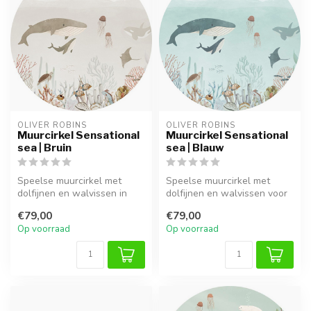
OLIVER ROBINS
OLIVER ROBINS
Muurcirkel Sensational
Muurcirkel Sensational
sea | Bruin
sea | Blauw
Speelse muurcirkel met
Speelse muurcirkel met
dolfijnen en walvissen in
dolfijnen en walvissen voor
warme bruine tinten voor
een magische zee- of
€79,00
€79,00
een un...
oceaanka...
Op voorraad
Op voorraad