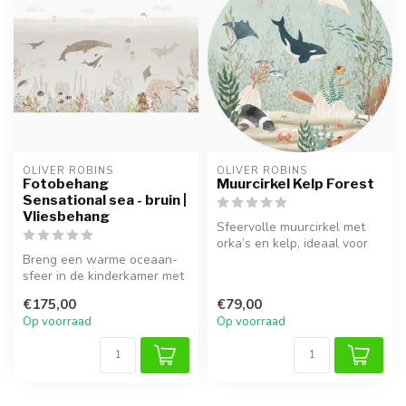
OLIVER ROBINS
OLIVER ROBINS
Fotobehang
Muurcirkel Kelp Forest
Sensational sea - bruin |
Vliesbehang
Sfeervolle muurcirkel met
orka’s en kelp, ideaal voor
Breng een warme oceaan-
een zee- of oceaankamer.
sfeer in de kinderkamer met
het Sensational Sea
€175,00
€79,00
vliesbeha...
Op voorraad
Op voorraad