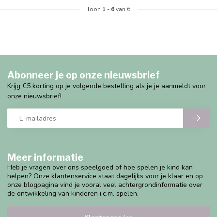
Toon
1
-
6
van 6
Abonneer je op onze nieuwsbrief
Krijg €5 korting op je volgende bestelling als je je aanmeldt voor
onze nieuwsbrief!
Meer informatie
Heb je vragen over ons speelgoed of hoe spelen je kind kan
helpen? Onze klantenservice staat dagelijks voor je klaar en op
onze blogpagina vind je vooral veel achtergrondinformatie over
de ontwikkeling van kinderen i.c.m. spelen.