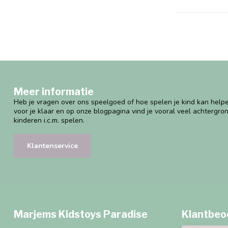
Meer informatie
Heb je vragen over ons speelgoed of hoe spelen je kind kan helpe
voor je klaar en op onze blogpagina vind je vooral veel achtergro
kinderen i.c.m. spelen.
Klantenservice
Marjems Kidstoys Paradise
Klantbeo