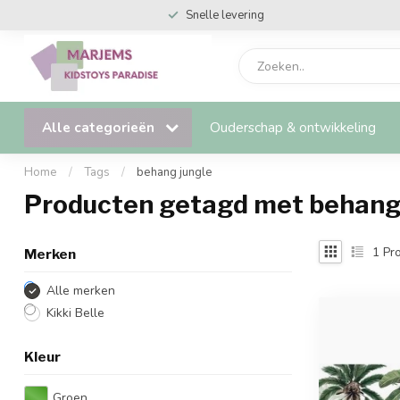
Snelle levering
Alle categorieën
Ouderschap & ontwikkeling
Home
/
Tags
/
behang jungle
Producten getagd met behang
1
Pro
Merken
Alle merken
Kikki Belle
Kleur
Groen