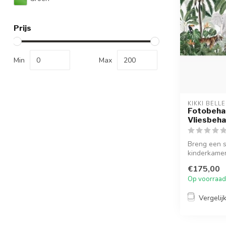
Prijs
Min
Max
KIKKI BELLE
Fotobehan
Vliesbeh
Breng een s
kinderkamer
vliesbehang.
€175,00
Op voorraad
Vergelij