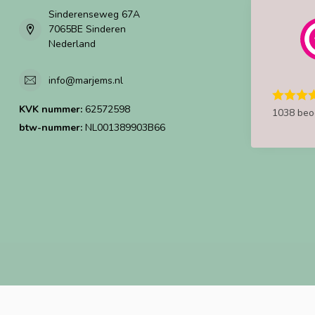
Sinderenseweg 67A
7065BE Sinderen
Nederland
info@marjems.nl
KVK nummer:
62572598
1038 beo
btw-nummer:
NL001389903B66