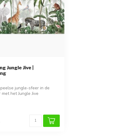
g Jungle Jive |
ang
peelse jungle-sfeer in de
 met het Jungle Jive
..
k