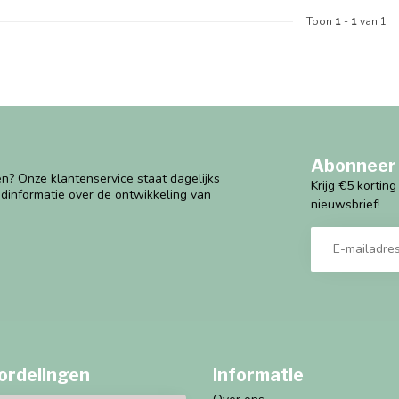
Toon
1
-
1
van 1
Abonneer 
n? Onze klantenservice staat dagelijks
Krijg €5 kortin
ndinformatie over de ontwikkeling van
nieuwsbrief!
ordelingen
Informatie