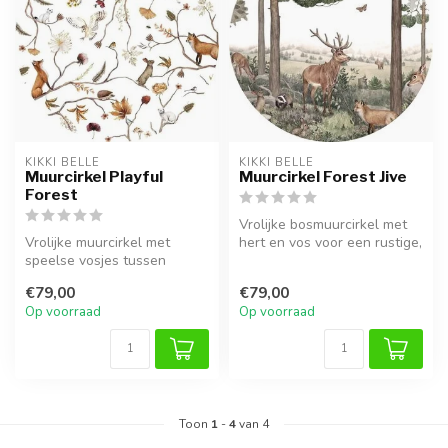
KIKKI BELLE
KIKKI BELLE
Muurcirkel Playful
Muurcirkel Forest Jive
Forest
Vrolijke bosmuurcirkel met
Vrolijke muurcirkel met
hert en vos voor een rustige,
speelse vosjes tussen
natuurlijke kinderkamer...
takken, perfect voor een
€79,00
€79,00
warme en ...
Op voorraad
Op voorraad
Toon
1
-
4
van 4