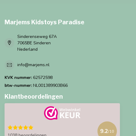
Marjems Kidstoys Paradise
Sinderenseweg 67A
7065BE Sinderen
Nederland
info@marjems.nl
KVK nummer:
62572598
btw-nummer:
NL001389903B66
Klantbeoordelingen
9.2
/10
1038 beoordelingen