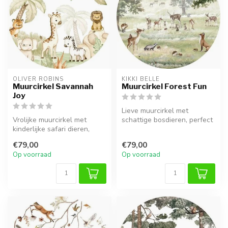
OLIVER ROBINS
KIKKI BELLE
Muurcirkel Savannah
Muurcirkel Forest Fun
Joy
Lieve muurcirkel met
Vrolijke muurcirkel met
schattige bosdieren, perfect
kinderlijke safari dieren,
voor een rustige en
perfect voor een speelse
sfeervolle...
€79,00
€79,00
dier...
Op voorraad
Op voorraad