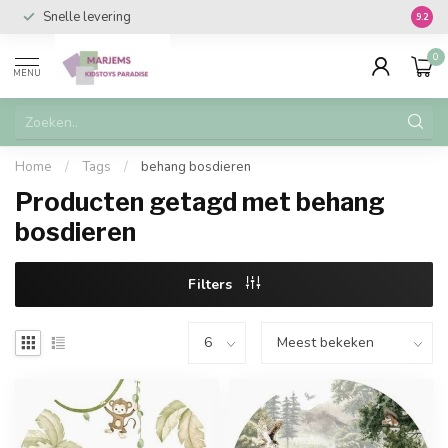
Snelle levering
Vanaf 
9.2
0
MENU
Home
/
Tags
/
behang bosdieren
Producten getagd met behang
bosdieren
Filters