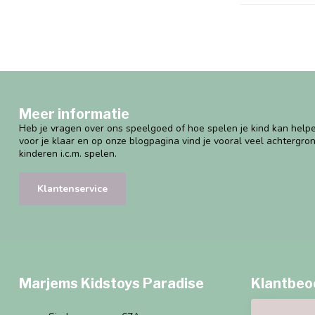
Meer informatie
Heb je vragen over ons speelgoed of hoe spelen je kind kan helpe
voor je klaar en op onze blogpagina vind je vooral veel achtergro
kinderen i.c.m. spelen.
Klantenservice
Marjems Kidstoys Paradise
Klantbeo