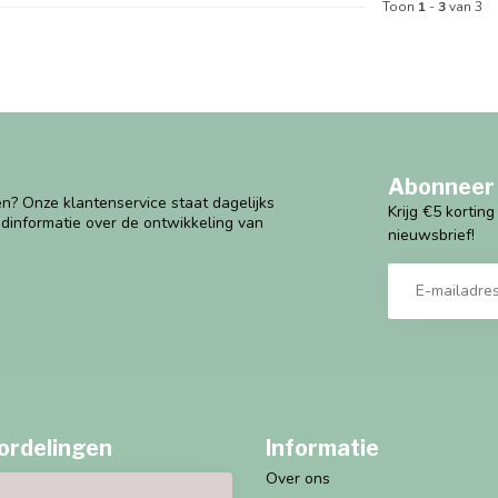
Toon
1
-
3
van 3
Abonneer 
n? Onze klantenservice staat dagelijks
Krijg €5 kortin
ndinformatie over de ontwikkeling van
nieuwsbrief!
ordelingen
Informatie
Over ons