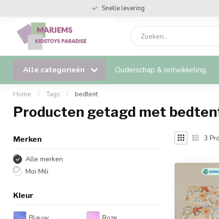
Snelle levering
Alle categorieën
Ouderschap & ontwikkeling
Home
/
Tags
/
bedtent
Producten getagd met bedten
3
Pro
Merken
Alle merken
Moi Mili
Kleur
Blauw
Roze