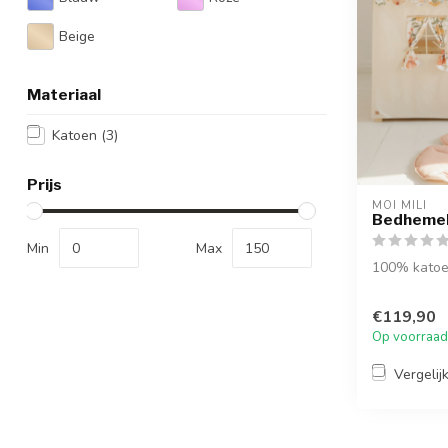
Beige
Materiaal
Katoen
(3)
Prijs
MOI MILI
Bedhemel
Min
Max
100% kato
€119,90
Op voorraad
Vergelij