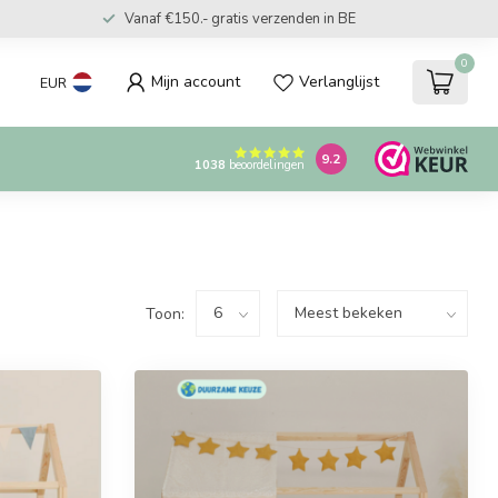
Vanaf €150.- gratis verzenden in BE
0
Mijn account
Verlanglijst
EUR
9.2
1038
beoordelingen
Toon: