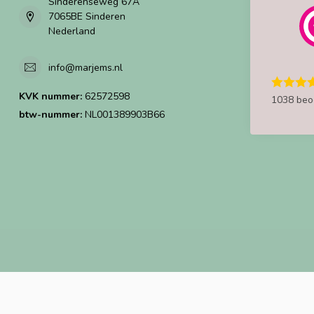
Sinderenseweg 67A
7065BE Sinderen
Nederland
info@marjems.nl
KVK nummer:
62572598
1038 beo
btw-nummer:
NL001389903B66