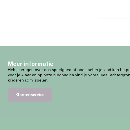
Meer informatie
Heb je vragen over ons speelgoed of hoe spelen je kind kan helpe
voor je klaar en op onze blogpagina vind je vooral veel achtergro
kinderen i.c.m. spelen.
Klantenservice