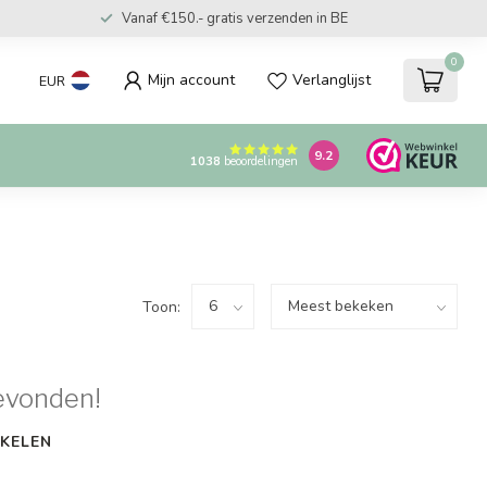
Vanaf €150.- gratis verzenden in BE
0
Mijn account
Verlanglijst
EUR
9.2
1038
beoordelingen
Toon:
evonden!
KELEN