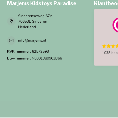
Marjems Kidstoys Paradise
Klantbeo
Sinderenseweg 67A
7065BE Sinderen
Nederland
info@marjems.nl
KVK nummer:
62572598
1038 beo
btw-nummer:
NL001389903B66