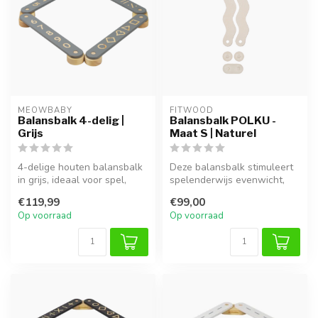
MEOWBABY
FITWOOD
Balansbalk 4-delig |
Balansbalk POLKU -
Grijs
Maat S | Naturel
4-delige houten balansbalk
Deze balansbalk stimuleert
in grijs, ideaal voor spel,
spelenderwijs evenwicht,
klimmen en ontwikkeling v...
motoriek en creativiteit. Id...
€119,99
€99,00
Op voorraad
Op voorraad