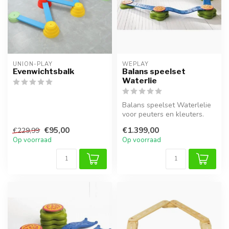
UNION-PLAY
WEPLAY
Evenwichtsbalk
Balans speelset
Waterlie
Balans speelset Waterlelie
voor peuters en kleuters.
Bevordert balans,
€95,00
€1.399,00
€229,99
coördinat...
Op voorraad
Op voorraad