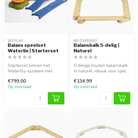
WEPLAY
MEOWBABY
Balans speelset
Balansbalk 5-delig |
Waterlie | Starterset
Naturel
Starterset binnen het
5-delige houten balansbalk
Waterlily-systeem met
in naturel, ideaal voor spel,
eilanden en bruggen voor
klimmen en ontwikkeling...
€799,00
€134,99
balans, bew...
Op voorraad
Op voorraad