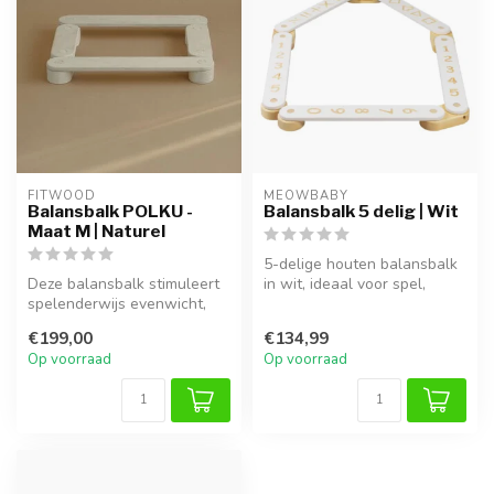
FITWOOD
MEOWBABY
Balansbalk POLKU -
Balansbalk 5 delig | Wit
Maat M | Naturel
5-delige houten balansbalk
Deze balansbalk stimuleert
in wit, ideaal voor spel,
spelenderwijs evenwicht,
klimmen en ontwikkeling
motoriek en creativiteit. Id...
van...
€199,00
€134,99
Op voorraad
Op voorraad