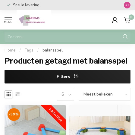
Snelle levering
Vanaf 
9.2
0
MENU
Home
/
Tags
/
balansspel
Producten getagd met balansspel
Filters
MEGA DEAL
-59%