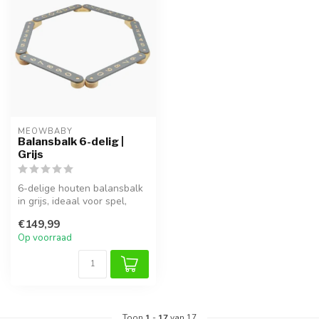
MEOWBABY
Balansbalk 6-delig |
Grijs
6-delige houten balansbalk
in grijs, ideaal voor spel,
klimmen en ontwikkeling v...
€149,99
Op voorraad
Toon
1
-
17
van 17