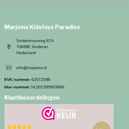
Marjems Kidstoys Paradise
Sinderenseweg 67A
7065BE Sinderen
Nederland
info@marjems.nl
KVK nummer:
62572598
btw-nummer:
NL001389903B66
Klantbeoordelingen