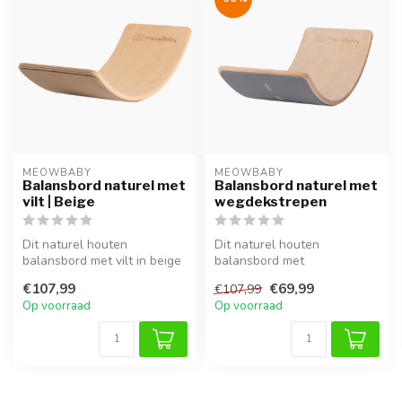
MEOWBABY
MEOWBABY
Balansbord naturel met
Balansbord naturel met
vilt | Beige
wegdekstrepen
Dit naturel houten
Dit naturel houten
balansbord met vilt in beige
balansbord met
stimuleert balans,
wegdekstrepen stimuleert
€107,99
€69,99
€107,99
coördinatie e...
balans, coördinatie e...
Op voorraad
Op voorraad