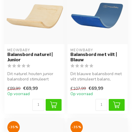
MEOWBABY
MEOWBABY
Balansbord naturel |
Balansbord met vilt |
Junior
Blauw
Dit naturel houten junior
Dit blauwe balansbord met
balansbord stimuleert
vilt stimuleert balans,
balans, coördinatie en
coördinatie en motorische
€69,99
€69,99
€89,99
€107,99
motorisch...
ontw...
Op voorraad
Op voorraad
-35%
-35%