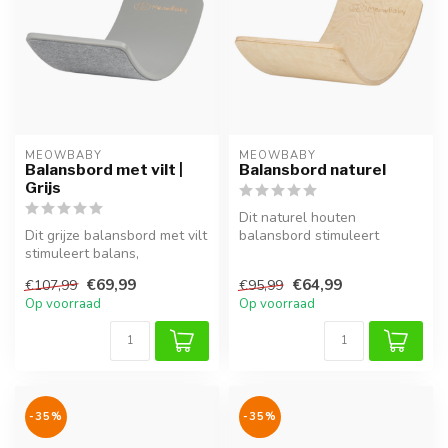
MEOWBABY
MEOWBABY
Balansbord met vilt |
Balansbord naturel
Grijs
Dit naturel houten
Dit grijze balansbord met vilt
balansbord stimuleert
stimuleert balans,
balans, coördinatie en
coördinatie en motorische
motorische ontwi...
€69,99
€64,99
€107,99
€95,99
ontw...
Op voorraad
Op voorraad
-35%
-35%