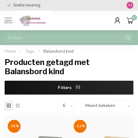
Snelle levering
Vanaf 
9.2
0
MENU
Home
/
Tags
/
Balansbord kind
Producten getagd met
Balansbord kind
Filters
-35%
-32%