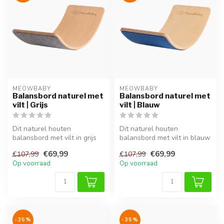
MEOWBABY
MEOWBABY
Balansbord naturel met
Balansbord naturel met
vilt | Grijs
vilt | Blauw
Dit naturel houten
Dit naturel houten
balansbord met vilt in grijs
balansbord met vilt in blauw
stimuleert balans,
stimuleert balans,
€69,99
€69,99
€107,99
€107,99
coördinatie e...
coördinatie e...
Op voorraad
Op voorraad
-35%
-35%