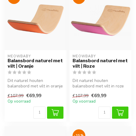
MEOWBABY
MEOWBABY
Balansbord naturel met
Balansbord naturel met
vilt | Oranje
vilt | Roze
Dit naturel houten
Dit naturel houten
balansbord met vilt in oranje
balansbord met vilt in roze
stimuleert balans,
stimuleert balans,
€69,99
€69,99
€107,99
€107,99
coördinatie ...
coördinatie en...
Op voorraad
Op voorraad
-35%