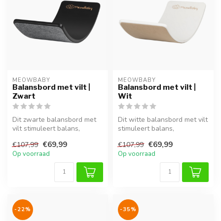
MEOWBABY
MEOWBABY
Balansbord met vilt |
Balansbord met vilt |
Zwart
Wit
Dit zwarte balansbord met
Dit witte balansbord met vilt
vilt stimuleert balans,
stimuleert balans,
coördinatie en motorische
coördinatie en motorische
€69,99
€69,99
€107,99
€107,99
ontw...
ontwi...
Op voorraad
Op voorraad
-22%
-35%