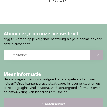
Toon
1
-
12
van 12
Abonneer je op onze nieuwsbrief
Krijg €5 korting op je volgende bestelling als je je aanmeldt voor
onze nieuwsbrief!
Meer informatie
Heb je vragen over ons speelgoed of hoe spelen je kind kan
helpen? Onze klantenservice staat dagelijks voor je klaar en op
onze blogpagina vind je vooral veel achtergrondinformatie over
de ontwikkeling van kinderen i.c.m. spelen.
Klantenservice