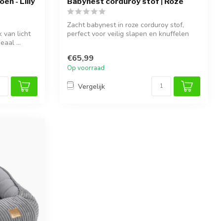
en - Lilly
Babynest corduroy stof | Roze
Zacht babynest in roze corduroy stof,
k van licht
perfect voor veilig slapen en knuffelen
eaal ...
€65,99
Op voorraad
Vergelijk