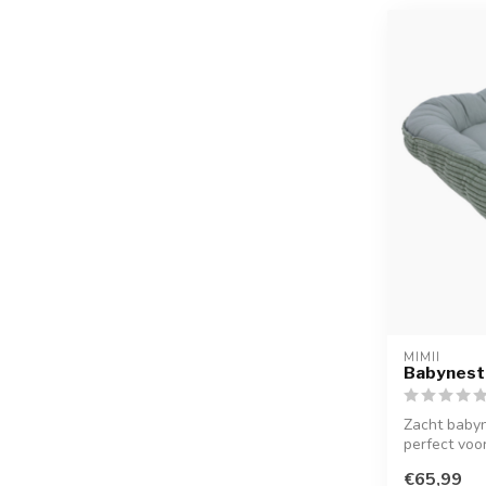
MIMII
Babynest 
Zacht babyn
perfect voor
€65,99