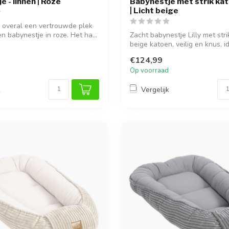
 - linnen | Roze
Babynestje met strik kato
| Licht beige
 overal een vertrouwde plek
en babynestje in roze. Het ha...
Zacht babynestje Lilly met stri
beige katoen, veilig en knus, id
€124,99
Op voorraad
k
Vergelijk