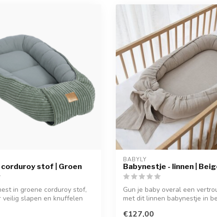
BABYLY
corduroy stof | Groen
Babynestje - linnen | Bei
est in groene corduroy stof,
Gun je baby overal een vertr
 veilig slapen en knuffelen
met dit linnen babynestje in bei
€127,00