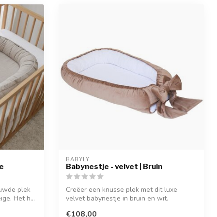
BABYLY
ge
Babynestje - velvet | Bruin
ouwde plek
Creëer een knusse plek met dit luxe
ge. Het h...
velvet babynestje in bruin en wit.
Afgewerkt...
€108,00