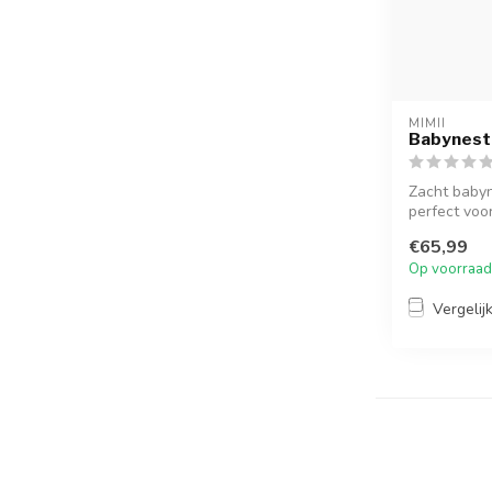
MIMII
Babynest 
Zacht babyn
perfect voor
€65,99
Op voorraad
Vergelij