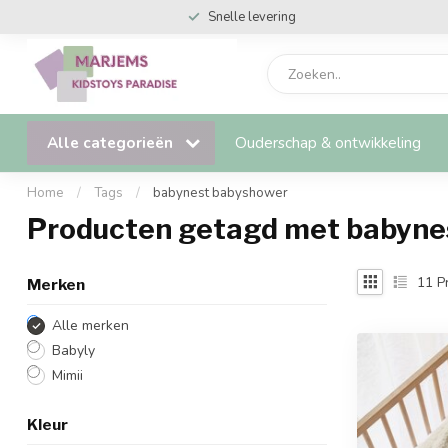
Snelle levering
Alle categorieën
Ouderschap & ontwikkeling
Home
/
Tags
/
babynest babyshower
Producten getagd met babyne
11
P
Merken
Alle merken
Babyly
Mimii
Kleur