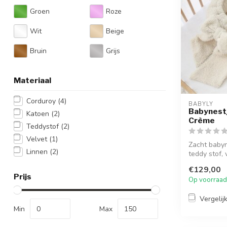
Groen
Roze
Wit
Beige
Bruin
Grijs
Materiaal
Corduroy
(4)
BABYLY
Babynestj
Katoen
(2)
Crème
Teddystof
(2)
Velvet
(1)
Zacht babyn
Linnen
(2)
teddy stof, 
€129,00
Prijs
Op voorraad
Vergelij
Min
Max