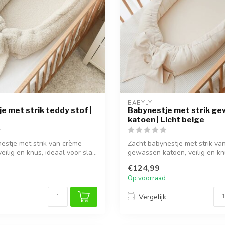
BABYLY
e met strik teddy stof |
Babynestje met strik g
katoen | Licht beige
estje met strik van crème
Zacht babynestje met strik van
veilig en knus, ideaal voor sla...
gewassen katoen, veilig en knu
€124,99
Op voorraad
k
Vergelijk