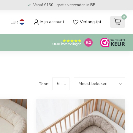
Vanaf €150.- gratis verzenden in BE
0
Mijn account
Verlanglijst
EUR
9.2
1038
beoordelingen
Toon: