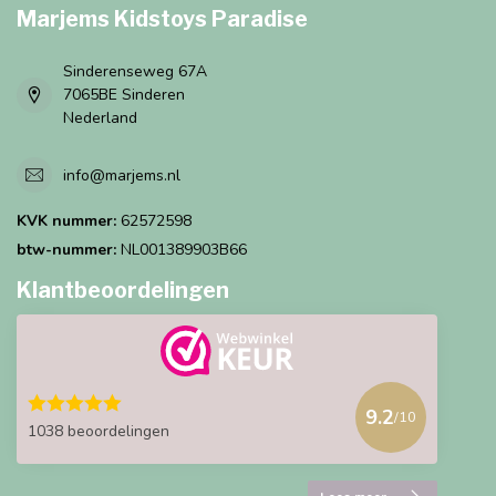
Marjems Kidstoys Paradise
Sinderenseweg 67A
7065BE Sinderen
Nederland
info@marjems.nl
KVK nummer:
62572598
btw-nummer:
NL001389903B66
Klantbeoordelingen
9.2
/10
1038 beoordelingen