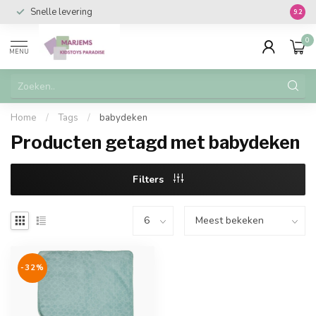
Snelle levering
Vanaf 
9.2
0
MENU
Home
/
Tags
/
babydeken
Producten getagd met babydeken
Filters
-32%