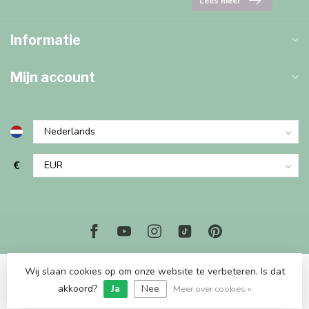
Lees meer
Informatie
Mijn account
€
Wij slaan cookies op om onze website te verbeteren. Is dat
© Copyright 2026 Marjems Kidstoys Paradise
akkoord?
Ja
Nee
Meer over cookies »