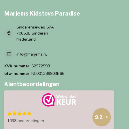
Marjems Kidstoys Paradise
Sinderenseweg 67A
7065BE Sinderen
Nederland
info@marjems.nl
KVK nummer:
62572598
btw-nummer:
NL001389903B66
Klantbeoordelingen
9.2
/10
1038 beoordelingen