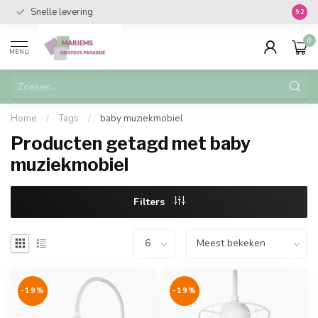
Snelle levering
Vanaf 
9.2
0
MENU
Home
/
Tags
/
baby muziekmobiel
Producten getagd met baby
muziekmobiel
Filters
-19%
-19%