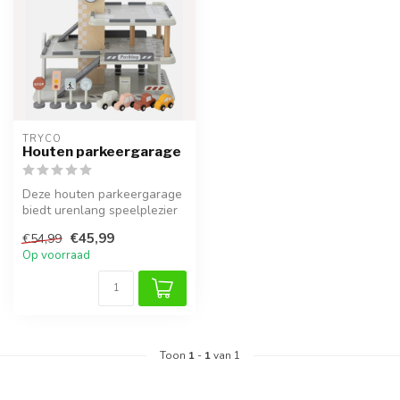
TRYCO
Houten parkeergarage
Deze houten parkeergarage
biedt urenlang speelplezier
en is ideaal voor kleine a...
€45,99
€54,99
Op voorraad
Toon
1
-
1
van 1