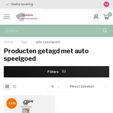
Snelle levering
Vanaf 
9.2
0
MENU
Home
/
Tags
/
auto speelgoed
Producten getagd met auto
speelgoed
Filters
-16%