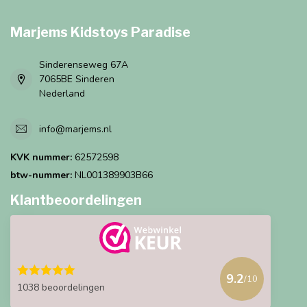
Marjems Kidstoys Paradise
Sinderenseweg 67A
7065BE Sinderen
Nederland
info@marjems.nl
KVK nummer:
62572598
btw-nummer:
NL001389903B66
Klantbeoordelingen
9.2
/10
1038 beoordelingen