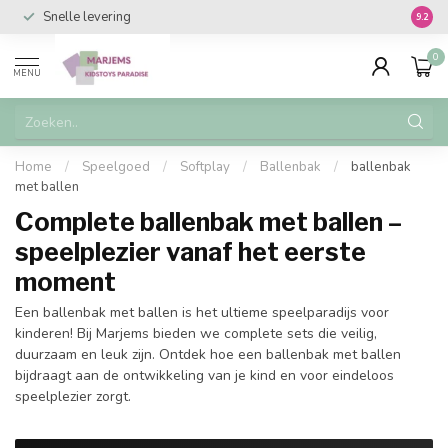
Snelle levering
Vanaf 
9.2
0
MENU
Home
/
Speelgoed
/
Softplay
/
Ballenbak
/
ballenbak
met ballen
Complete ballenbak met ballen –
speelplezier vanaf het eerste
moment
Een ballenbak met ballen is het ultieme speelparadijs voor
kinderen! Bij Marjems bieden we complete sets die veilig,
duurzaam en leuk zijn. Ontdek hoe een ballenbak met ballen
bijdraagt aan de ontwikkeling van je kind en voor eindeloos
speelplezier zorgt.