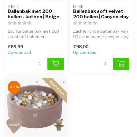
MIMII
MIMII
Ballenbak met 200
Ballenbak soft velvet
ballen - katoen | Beige
200 ballen | Canyon clay
Zachte ballenbak met 200
Zachte ronde ballenbak van
kunststof ballen en
90 cm in warme canyon clay
katoenen hoes – veilig en
kleur, gemaakt van anti-al...
€89,99
€98,00
leuk voor...
Op voorraad
Op voorraad
BESTSELLER
-12%