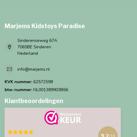
Marjems Kidstoys Paradise
Sinderenseweg 67A
7065BE Sinderen
Nederland
info@marjems.nl
KVK nummer:
62572598
btw-nummer:
NL001389903B66
Klantbeoordelingen
9.2
/10