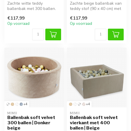
Zachte witte teddy
Zachte beige ballenbak van
ballenbak met 300 ballen.
teddy stof (90 x 40 cm) met
Comfortabel, stijlvol en veilig
300 speelballen. Comforta...
€117,99
€117,99
voo...
Op voorraad
Op voorraad
+4
+4
MIMII
MIMII
Ballenbak soft velvet
Ballenbak soft velvet
300 ballen | Donker
vierkant met 400
beige
ballen | Beige