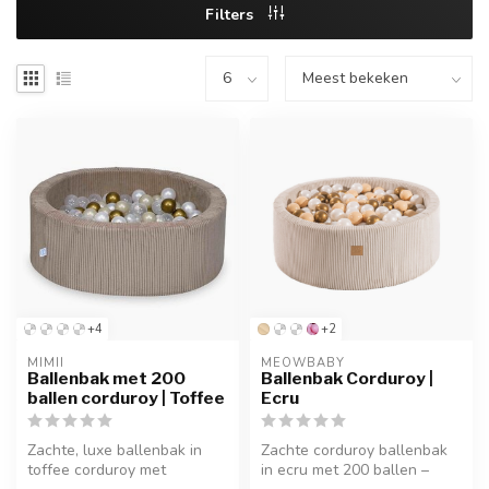
Filters
+4
+2
MIMII
MEOWBABY
Ballenbak met 200
Ballenbak Corduroy |
ballen corduroy | Toffee
Ecru
Zachte, luxe ballenbak in
Zachte corduroy ballenbak
toffee corduroy met
in ecru met 200 ballen –