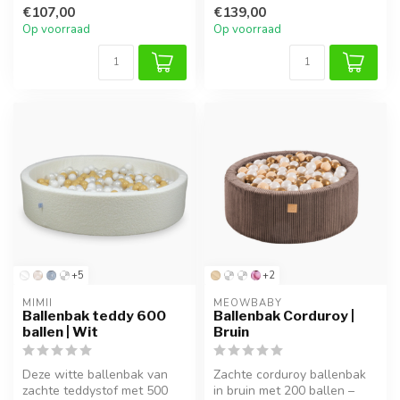
bijpassende ballen. Perfect
ideaal voor speelplezier in
€107,00
€139,00
voor e...
d...
Op voorraad
Op voorraad
+5
+2
MIMII
MEOWBABY
Ballenbak teddy 600
Ballenbak Corduroy |
ballen | Wit
Bruin
Deze witte ballenbak van
Zachte corduroy ballenbak
zachte teddystof met 500
in bruin met 200 ballen –