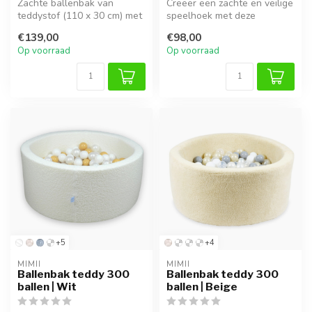
Zachte ballenbak van
Creëer een zachte en veilige
teddystof (110 x 30 cm) met
speelhoek met deze
400 ballen. Comfortabel,
ballenbak. Inclusief 200
€139,00
€98,00
veilig...
bijpass...
Op voorraad
Op voorraad
+5
+4
MIMII
MIMII
Ballenbak teddy 300
Ballenbak teddy 300
ballen | Wit
ballen | Beige