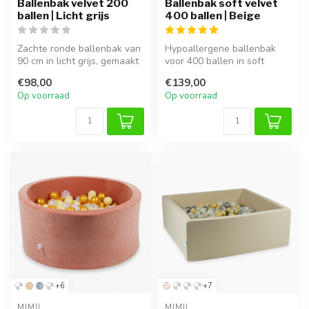
Ballenbak velvet 200
Ballenbak soft velvet
ballen | Licht grijs
400 ballen | Beige
Zachte ronde ballenbak van
Hypoallergene ballenbak
90 cm in licht grijs, gemaakt
voor 400 ballen in soft
van anti-allergisch sch...
velvet beige. Veilig, stevig
€98,00
€139,00
en ...
Op voorraad
Op voorraad
+6
+7
MIMII
MIMII