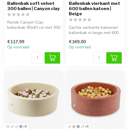
Ballenbak soft velvet
Ballenbak vierkant met
300 ballen | Canyon clay
600 ballen katoen |
Beige
Ronde Canyon Clay
ballenbak 90x40 cm met 300
Zachte vierkante katoenen
CE-gecertificeerde ballen.
ballenbak in beige met 600
Luxe vel...
ballen – ideaal voor speelp...
€117,99
€169,00
Op voorraad
Op voorraad
+6
+6