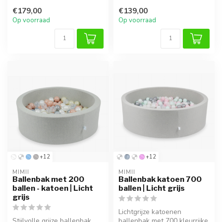
ballen is perfect voor veilig
ideaal voor speelplezier in ...
€179,00
€139,00
...
Op voorraad
Op voorraad
+12
+12
MIMII
MIMII
Ballenbak met 200
Ballenbak katoen 700
ballen - katoen | Licht
ballen | Licht grijs
grijs
Lichtgrijze katoenen
Stijlvolle grijze ballenbak
ballenbak met 700 kleurrijke