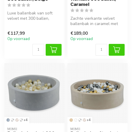
Caramel
Luxe ballenbak van soft
velvet met 300 ballen,
Zachte vierkante velvet
perfect voor uren
ballenbak in caramel met
speelplezier in...
600 ballen – ideaal voor
€117,99
€189,00
speelp...
Op voorraad
Op voorraad
+4
+4
MIMII
MIMII