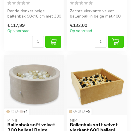
Ronde donker beige
Zachte vierkante velvet
ballenbak 90x40 cm met 300
ballenbak in beige met 400
CE-gecertificeerde ballen.
ballen – veilig en leuk voor ...
€117,99
€132,00
Luxe ve...
Op voorraad
Op voorraad
+4
+5
MIMII
MIMII
Ballenbak soft velvet
Ballenbak soft velvet
300 ballen | Beige
vierkant 600 ballen|