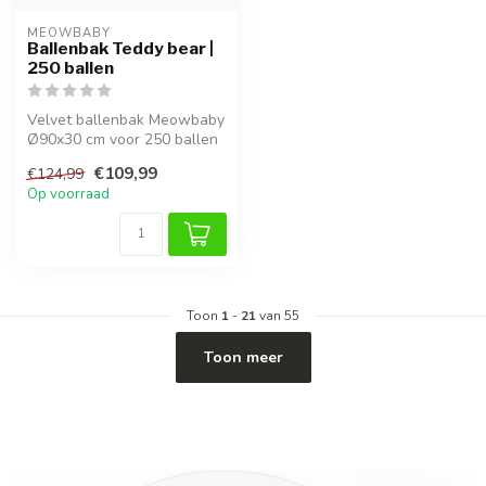
MEOWBABY
Ballenbak Teddy bear |
250 ballen
Velvet ballenbak Meowbaby
Ø90x30 cm voor 250 ballen
in bruin teddy-stof. Veilig,...
€109,99
€124,99
Op voorraad
Toon
1
-
21
van 55
Toon meer