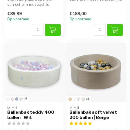
van schuim met zachte
ballen. Veilig en comfortabel
katoenen hoes en 200
...
€89,99
€189,00
ballen, v...
Op voorraad
Op voorraad
+5
+4
MIMII
MIMII
Ballenbak teddy 400
Ballenbak soft velvet
ballen | Wit
200 ballen | Beige