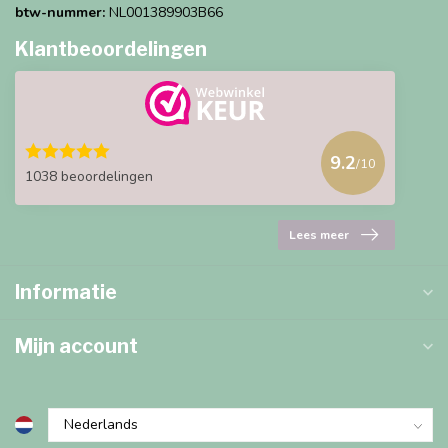
btw-nummer:
NL001389903B66
Klantbeoordelingen
9.2
/10
1038 beoordelingen
Lees meer
Informatie
Mijn account