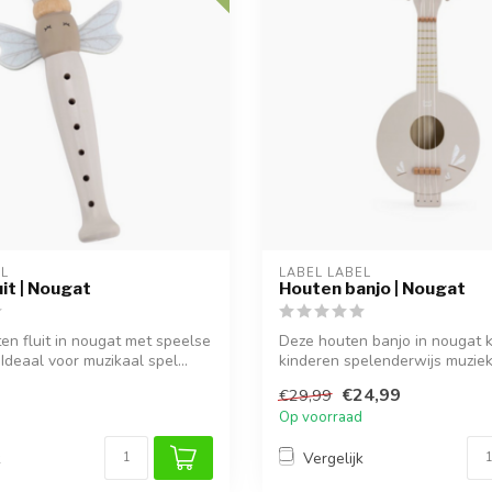
EL
LABEL LABEL
it | Nougat
Houten banjo | Nougat
en fluit in nougat met speelse
Deze houten banjo in nougat k
 Ideaal voor muzikaal spel...
kinderen spelenderwijs muzie
e...
€24,99
€29,99
Op voorraad
k
Vergelijk