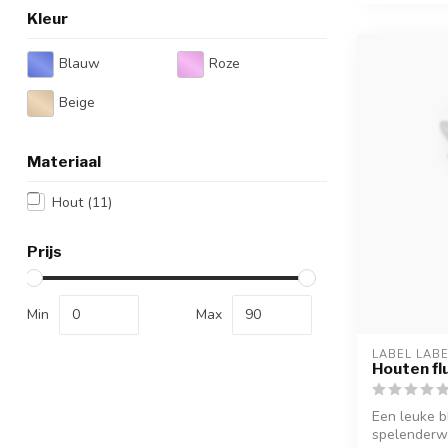
Kleur
Blauw
Roze
Beige
Materiaal
Hout
(11)
Prijs
Min
Max
LABEL LAB
Houten flu
Een leuke b
spelenderwi