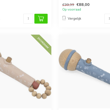
spe...
€88,00
€99,99
Op voorraad
k
Vergelijk
DUURZAAM