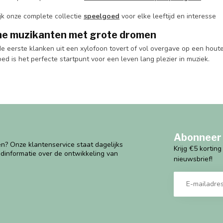
jk onze complete collectie
speelgoed
voor elke leeftijd en interesse
ine muzikanten met grote dromen
 de eerste klanken uit een xylofoon tovert of vol overgave op een ho
d is het perfecte startpunt voor een leven lang plezier in muziek.
Abonneer 
n? Onze klantenservice staat dagelijks
Krijg €5 kortin
ndinformatie over de ontwikkeling van
nieuwsbrief!