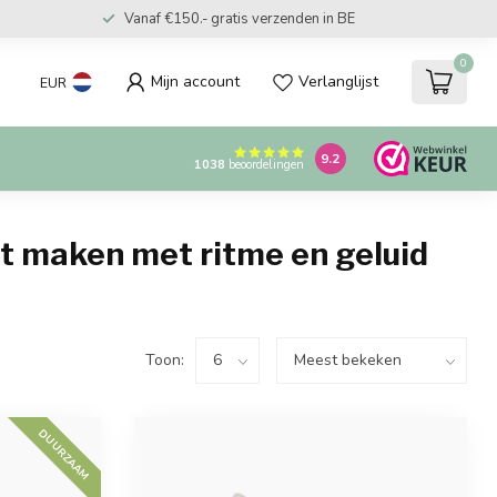
Vanaf €150.- gratis verzenden in BE
0
Mijn account
Verlanglijst
EUR
9.2
1038
beoordelingen
t maken met ritme en geluid
Toon:
DUURZAAM