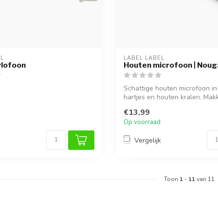
EL
LABEL LABEL
ylofoon
Houten microfoon | Noug
Schattige houten microfoon i
hartjes en houten kralen. Makke
€13,99
Op voorraad
k
Vergelijk
Toon
1
-
11
van 11