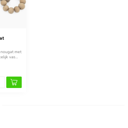
at
n nougat met
lijk vas...