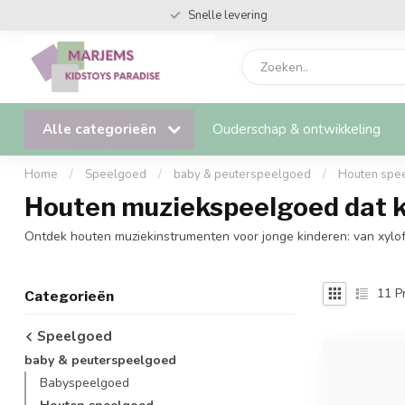
Snelle levering
Alle categorieën
Ouderschap & ontwikkeling
Home
/
Speelgoed
/
baby & peuterspeelgoed
/
Houten spe
Houten muziekspeelgoed dat ki
Ontdek houten muziekinstrumenten voor jonge kinderen: van xylofoo
11
P
Categorieën
Speelgoed
baby & peuterspeelgoed
Babyspeelgoed