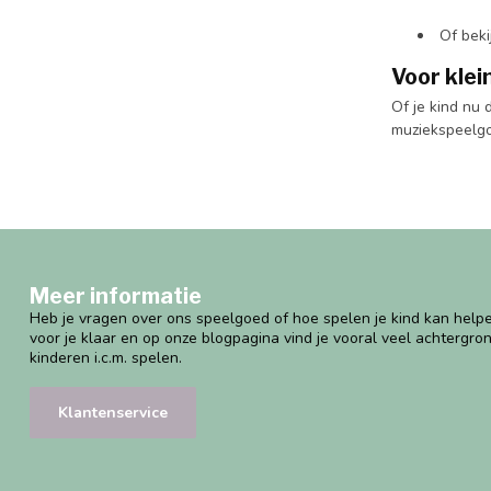
Of beki
Voor kle
Of je kind nu
muziekspeelgoe
Meer informatie
Heb je vragen over ons speelgoed of hoe spelen je kind kan helpe
voor je klaar en op onze blogpagina vind je vooral veel achtergro
kinderen i.c.m. spelen.
Klantenservice