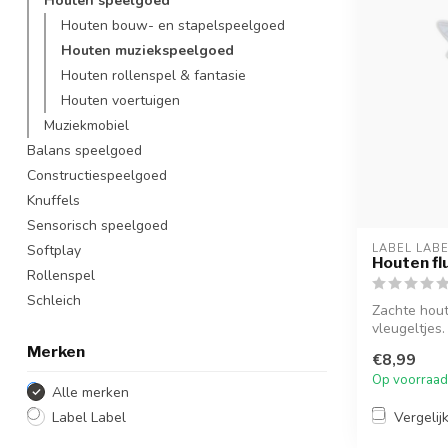
Houten speelgoed
Houten bouw- en stapelspeelgoed
Houten muziekspeelgoed
Houten rollenspel & fantasie
Houten voertuigen
Muziekmobiel
Balans speelgoed
Constructiespeelgoed
Knuffels
Sensorisch speelgoed
Softplay
LABEL LAB
Houten flu
Rollenspel
Schleich
Zachte hout
vleugeltjes.
Merken
€8,99
Op voorraad
Alle merken
Vergelij
Label Label