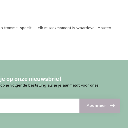
uten trommel speelt — elk muziekmoment is waardevol. Houten
je op onze nieuwsbrief
g op je volgende bestelling als je je aanmeldt voor onze
Abonneer