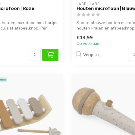
EL
LABEL LABEL
crofoon | Roze
Houten microfoon | Blau
ze houten microfoon met hartjes
Stoere blauwe houten microf
nclusief afspeelknop. Per...
houten kralen en afspeelknop.
kle...
€13,99
Op voorraad
k
Vergelijk