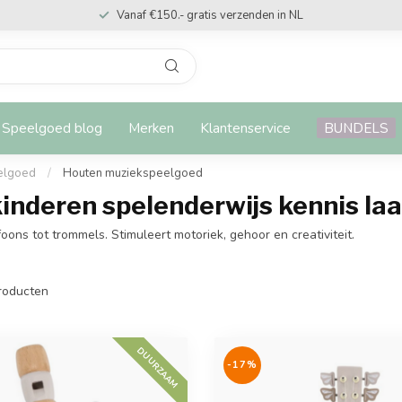
Vanaf €150.- gratis verzenden in NL
Speelgoed blog
Merken
Klantenservice
BUNDELS
elgoed
/
Houten muziekspeelgoed
nderen spelenderwijs kennis laa
ns tot trommels. Stimuleert motoriek, gehoor en creativiteit.
roducten
DUURZAAM
-17%