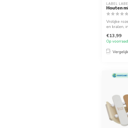
LABEL LAB
Houten mi
Vrolijke ro
en kralen, i
€13,99
Op voorraad
Vergelij