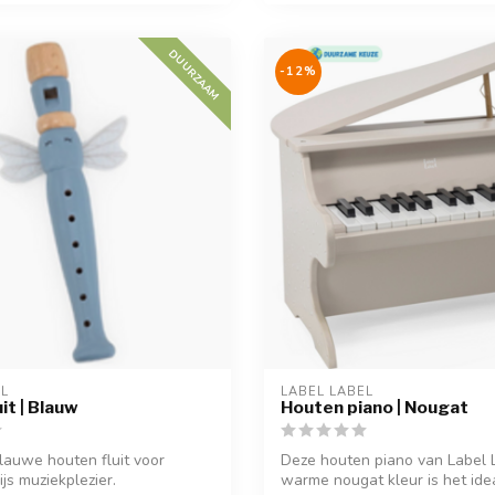
DUURZAAM
-12%
EL
LABEL LABEL
it | Blauw
Houten piano | Nougat
lauwe houten fluit voor
Deze houten piano van Label L
js muziekplezier.
warme nougat kleur is het ide