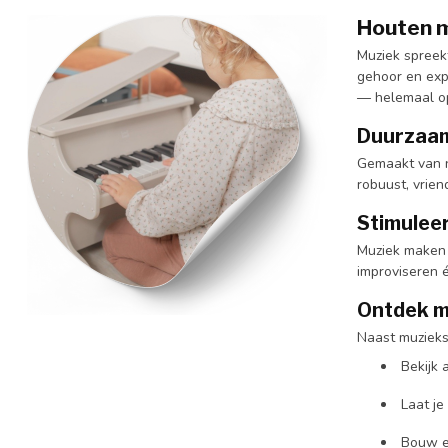
Houten m
Muziek spreekt
gehoor en exp
— helemaal o
Duurzaam 
Gemaakt van na
robuust, vrien
Stimuleer
Muziek maken n
improviseren é
Ontdek m
Naast muzieks
Bekijk 
Laat je
Bouw en