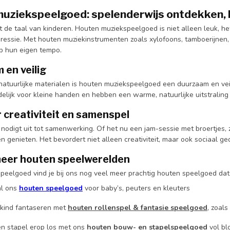
uziekspeelgoed: spelenderwijs ontdekken, l
 de taal van kinderen. Houten muziekspeelgoed is niet alleen leuk, he
ressie. Met houten muziekinstrumenten zoals xylofoons, tamboerijnen
p hun eigen tempo.
en veilig
tuurlijke materialen is houten muziekspeelgoed een duurzaam en veilig
delijk voor kleine handen en hebben een warme, natuurlijke uitstrali
 creativiteit en samenspel
odigt uit tot samenwerking. Of het nu een jam-sessie met broertjes, zus
n genieten. Het bevordert niet alleen creativiteit, maar ook sociaal ge
eer houten speelwerelden
peelgoed vind je bij ons nog veel meer prachtig houten speelgoed dat
al ons
houten speelgoed
voor baby’s, peuters en kleuters
 kind fantaseren met
houten rollenspel & fantasie speelgoed
, zoal
 stapel erop los met ons
houten bouw- en stapelspeelgoed
vol bl