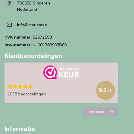
7065BE Sinderen
Nederland
info@marjems.nl
KVK nummer:
62572598
btw-nummer:
NL001389903B66
Klantbeoordelingen
9.2
/10
1038 beoordelingen
Lees meer
Informatie