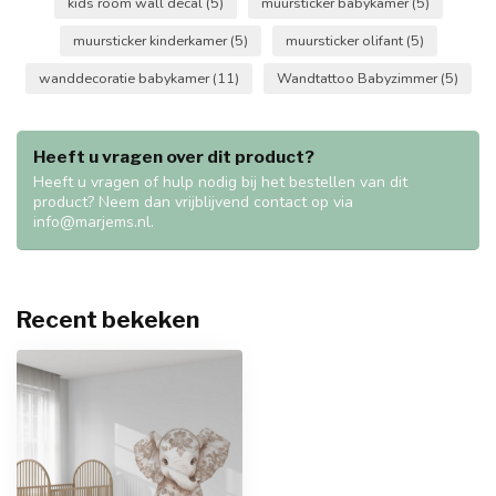
kids room wall decal
(5)
muursticker babykamer
(5)
muursticker kinderkamer
(5)
muursticker olifant
(5)
wanddecoratie babykamer
(11)
Wandtattoo Babyzimmer
(5)
Heeft u vragen over dit product?
Heeft u vragen of hulp nodig bij het bestellen van dit
product? Neem dan vrijblijvend contact op via
info@marjems.nl
.
Recent bekeken