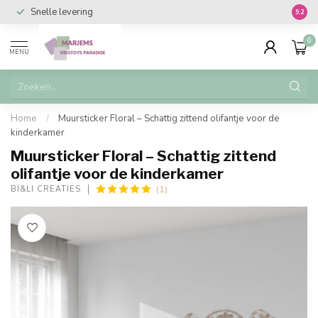
Snelle levering
Vanaf 
9.2
0
MENU
Home
/
Muursticker Floral – Schattig zittend olifantje voor de
kinderkamer
Muursticker Floral – Schattig zittend
olifantje voor de kinderkamer
(1)
BI&LI CREATIES