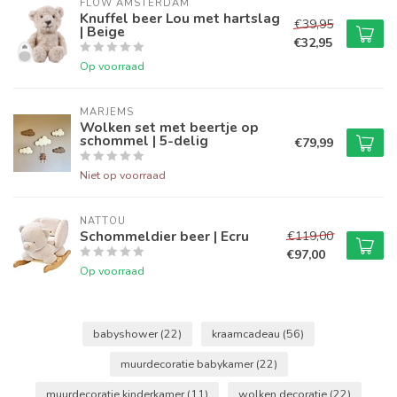
FLOW AMSTERDAM
Knuffel beer Lou met hartslag
€39,95
| Beige
€32,95
Op voorraad
MARJEMS
Wolken set met beertje op
schommel | 5-delig
€79,99
Niet op voorraad
NATTOU
Schommeldier beer | Ecru
€119,00
€97,00
Op voorraad
babyshower
(22)
kraamcadeau
(56)
muurdecoratie babykamer
(22)
muurdecoratie kinderkamer
(11)
wolken decoratie
(22)