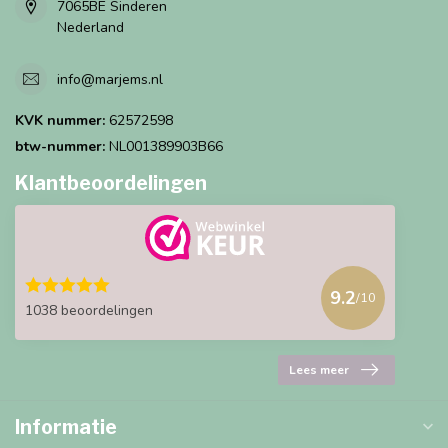
7065BE Sinderen
Nederland
info@marjems.nl
KVK nummer:
62572598
btw-nummer:
NL001389903B66
Klantbeoordelingen
9.2
/10
1038 beoordelingen
Lees meer
Informatie