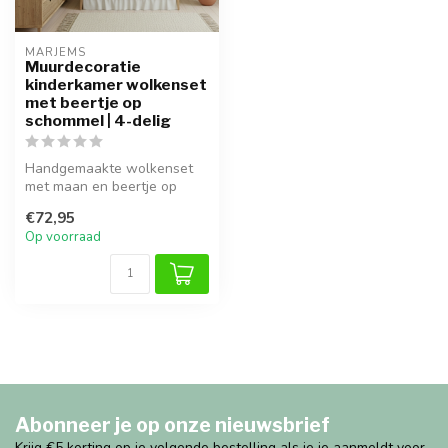
MARJEMS
Muurdecoratie
kinderkamer wolkenset
met beertje op
schommel | 4-delig
Handgemaakte wolkenset
met maan en beertje op
schommel van teddystof,
€72,95
perfect vo...
Op voorraad
Abonneer je op onze nieuwsbrief
Krijg €5 korting op je volgende bestelling als je je aanmeldt voor