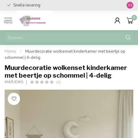
Snelle levering
Vanaf 
9.2
0
MENU
Home
/
Muurdecoratie wolkenset kinderkamer met beertje op
schommel | 4-delig
Muurdecoratie wolkenset kinderkamer
met beertje op schommel | 4-delig
(0)
MARJEMS