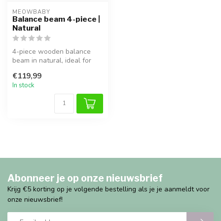
MEOWBABY
Balance beam 4-piece |
Natural
4-piece wooden balance
beam in natural, ideal for
play, climbing and
€119,99
developing ...
In stock
Abonneer je op onze nieuwsbrief
Krijg €5 korting op je volgende bestelling als je je aanmeldt voor
onze nieuwsbrief!