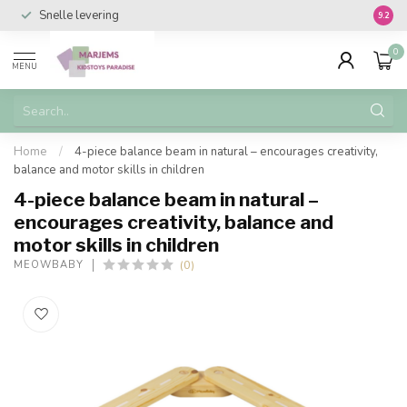
Snelle levering
Vanaf 
9.2
0
MENU
Home
/
4-piece balance beam in natural – encourages creativity,
balance and motor skills in children
4-piece balance beam in natural –
encourages creativity, balance and
motor skills in children
(0)
MEOWBABY