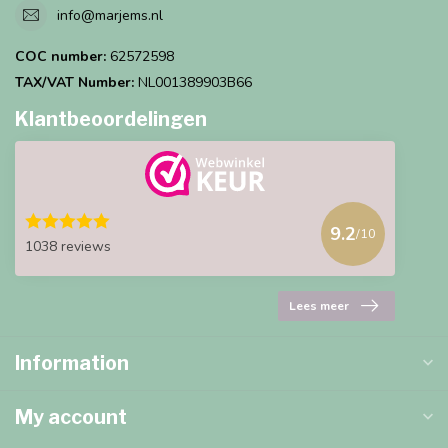
info@marjems.nl
COC number:
62572598
TAX/VAT Number:
NL001389903B66
Klantbeoordelingen
9.2
/10
1038 reviews
Lees meer
Information
My account