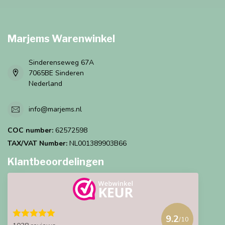
Marjems Warenwinkel
Sinderenseweg 67A
7065BE Sinderen
Nederland
info@marjems.nl
COC number:
62572598
TAX/VAT Number:
NL001389903B66
Klantbeoordelingen
9.2
/10