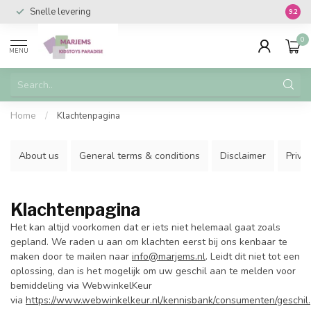
Snelle levering
Vanaf 
9.2
0
MENU
Home
/
Klachtenpagina
About us
General terms & conditions
Disclaimer
Priva
Klachtenpagina
Het kan altijd voorkomen dat er iets niet helemaal gaat zoals
gepland. We raden u aan om klachten eerst bij ons kenbaar te
maken door te mailen naar
info@marjems.nl
. Leidt dit niet tot een
oplossing, dan is het mogelijk om uw geschil aan te melden voor
bemiddeling via WebwinkelKeur
via
https://www.webwinkelkeur.nl/kennisbank/consumenten/geschil.