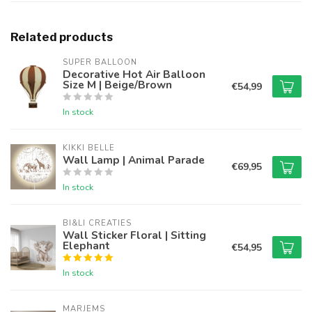
Related products
SUPER BALLOON
Decorative Hot Air Balloon
Size M | Beige/Brown
€54,99
In stock
KIKKI BELLE
Wall Lamp | Animal Parade
€69,95
In stock
BI&LI CREATIES
Wall Sticker Floral | Sitting
Elephant
€54,95
In stock
MARJEMS