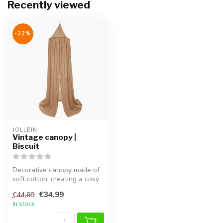
Recently viewed
-22%
JOLLEIN
Vintage canopy |
Biscuit
Decorative canopy made of
soft cotton, creating a cosy
and dreamy nursery
€34,99
€44,99
atmosp...
In stock