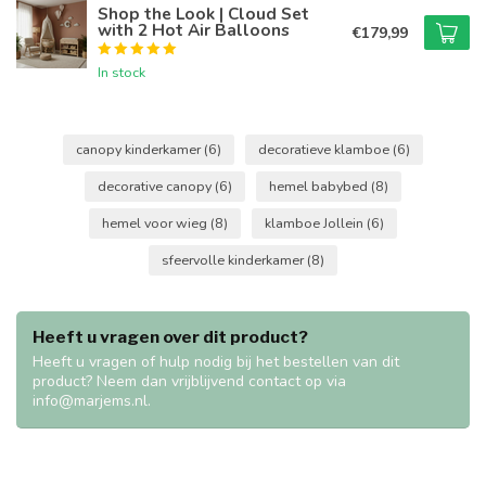
Shop the Look | Cloud Set
with 2 Hot Air Balloons
€179,99
In stock
canopy kinderkamer
(6)
decoratieve klamboe
(6)
decorative canopy
(6)
hemel babybed
(8)
hemel voor wieg
(8)
klamboe Jollein
(6)
sfeervolle kinderkamer
(8)
Heeft u vragen over dit product?
Heeft u vragen of hulp nodig bij het bestellen van dit
product? Neem dan vrijblijvend contact op via
info@marjems.nl
.