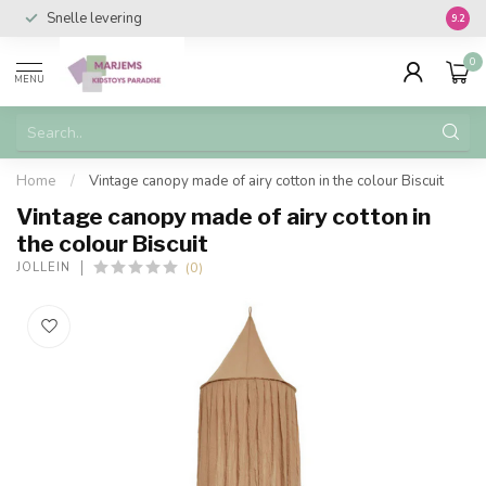
Snelle levering
Vanaf 
9.2
0
MENU
Home
/
Vintage canopy made of airy cotton in the colour Biscuit
Vintage canopy made of airy cotton in
the colour Biscuit
(0)
JOLLEIN