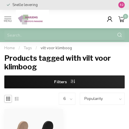
Snelle levering
Vanaf 
9.2
0
MENU
Home
/
Tags
/
vilt voor klimboog
Products tagged with vilt voor
klimboog
Filters