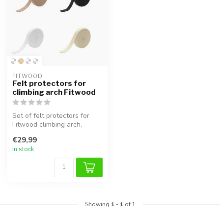
FITWOOD
Felt protectors for
climbing arch Fitwood
Set of felt protectors for
Fitwood climbing arch,
prevents scratches and
€29,99
provide...
In stock
Showing
1
-
1
of 1