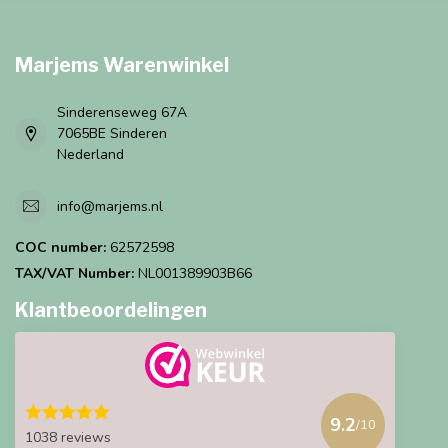
Marjems Warenwinkel
Sinderenseweg 67A
7065BE Sinderen
Nederland
info@marjems.nl
COC number:
62572598
TAX/VAT Number:
NL001389903B66
Klantbeoordelingen
9.2
/10
1038 reviews